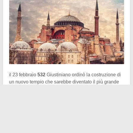
il 23 febbraio
532
Giustiniano ordinò la costruzione di
un nuovo tempio che sarebbe diventato il più grande
del
mondo
per diversi secoli e, come se non bastasse,
fu eretto a tempo di record. Cosa che gli europei
avrebbero voluto emulare secoli dopo nella
costruzione delle loro basiliche, poiché si terminò in
soli 5 anni. “Salomone, ti ho sconfitto”, disse
Giustiniano entrando nella basilica appena eretta.
Parole che Procopio di Cesarea racconta nelle sue