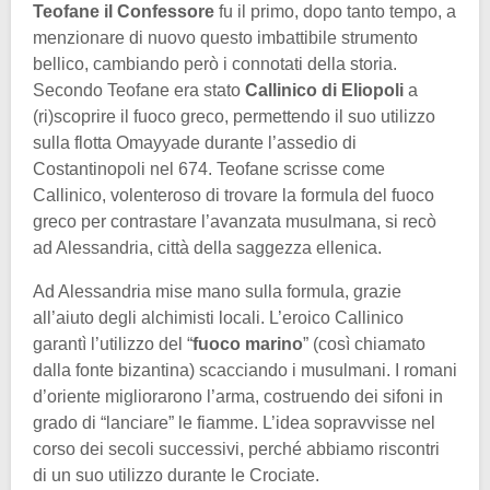
Teofane il Confessore
fu il primo, dopo tanto tempo, a
menzionare di nuovo questo imbattibile strumento
bellico, cambiando però i connotati della storia.
Secondo Teofane era stato
Callinico di Eliopoli
a
(ri)scoprire il fuoco greco, permettendo il suo utilizzo
sulla flotta Omayyade durante l’assedio di
Costantinopoli nel 674. Teofane scrisse come
Callinico, volenteroso di trovare la formula del fuoco
greco per contrastare l’avanzata musulmana, si recò
ad Alessandria, città della saggezza ellenica.
Ad Alessandria mise mano sulla formula, grazie
all’aiuto degli alchimisti locali. L’eroico Callinico
garantì l’utilizzo del “
fuoco marino
” (così chiamato
dalla fonte bizantina) scacciando i musulmani. I romani
d’oriente migliorarono l’arma, costruendo dei sifoni in
grado di “lanciare” le fiamme. L’idea sopravvisse nel
corso dei secoli successivi, perché abbiamo riscontri
di un suo utilizzo durante le Crociate.