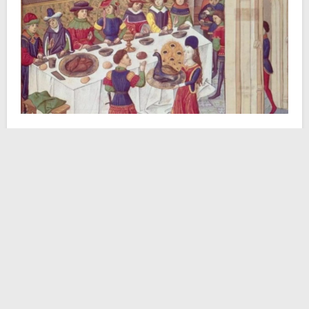
Nonostante questo, però, a tavola non c’erano
tovaglioli. Quindi, come facevano gli invitati a
banchetto a pulirsi? Semplice, con la
tovaglia
! Infatti,
sulla tavola era disposta una doppia tovaglia, in modo
che a metà pasto i servitori potessero togliere quella
superiore e i nobili potessero mangiare su stoffa pulita.
Inoltre al centro della tavolata gli inservienti
collocavano una grande
bacinella
con acqua
profumata dove gli ospiti potevano immergere le mani
per lavarsi via il grasso.