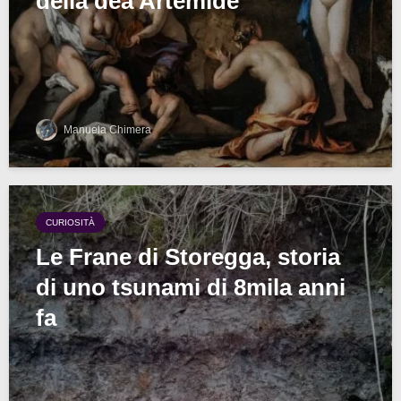
della dea Artemide
Manuela Chimera
CURIOSITÀ
Le Frane di Storegga, storia
di uno tsunami di 8mila anni
fa