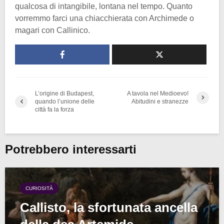
qualcosa di intangibile, lontana nel tempo. Quanto
vorremmo farci una chiacchierata con Archimede o
magari con Callinico.
L’origine di Budapest,
A tavola nel Medioevo!
quando l’unione delle
Abitudini e stranezze
città fa la forza
Potrebbero interessarti
CURIOSITÀ
Callisto, la sfortunata ancella