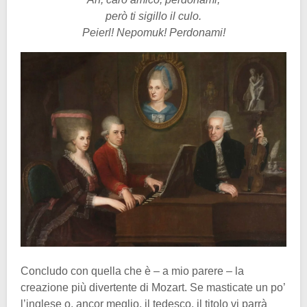
però ti sigillo il culo.
Peierl! Nepomuk! Perdonami!
Concludo con quella che è – a mio parere – la
creazione più divertente di Mozart. Se masticate un po’
l’inglese o, ancor meglio, il tedesco, il titolo vi parrà