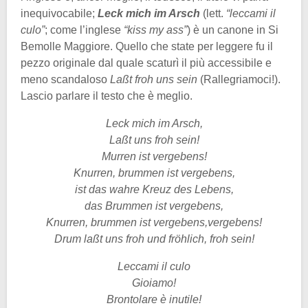
inequivocabile;
Leck mich im Arsch
(lett.
“leccami il
culo”
; come l’inglese
“kiss my ass”
) è un canone in Si
Bemolle Maggiore. Quello che state per leggere fu il
pezzo originale dal quale scaturì il più accessibile e
meno scandaloso
Laßt froh uns sein
(Rallegriamoci!).
Lascio parlare il testo che è meglio.
Leck mich im Arsch,
Laßt uns froh sein!
Murren ist vergebens!
Knurren, brummen ist vergebens,
ist das wahre Kreuz des Lebens,
das Brummen ist vergebens,
Knurren, brummen ist vergebens,vergebens!
Drum laßt uns froh und fröhlich, froh sein!
Leccami il culo
Gioiamo!
Brontolare è inutile!