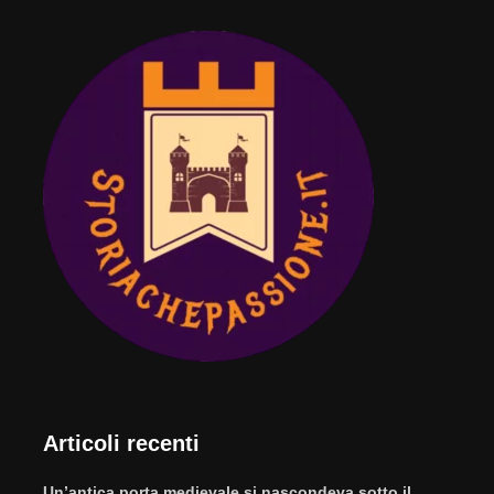
Articoli recenti
Un’antica porta medievale si nascondeva sotto il