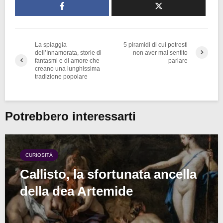
La spiaggia
5 piramidi di cui potresti
dell’Innamorata, storie di
non aver mai sentito
fantasmi e di amore che
parlare
creano una lunghissima
tradizione popolare
Potrebbero interessarti
CURIOSITÀ
Callisto, la sfortunata ancella
della dea Artemide