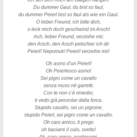
Du dummer Gaul, du bist so faul,
du dummer Peierl bist so faul als wie ein Gaul.
O lieber Freund, ich bitte dich,
o leck mich doch geschwind im Arsch!
Ach, lieber Freund, verzeihe mir,
den Arsch, den Arsch petschier ich dir
Peierl! Nepomuk! Peierl! verzeihe mir!
Oh asino d’un Peierl!
Oh Peierlesco asino!
Sei pigro come un cavallo
senza muso né garretti.
Con te non c’è rimedio;
ti vedo già penzolar dalla forca.
Stupido cavallo, sei un pigrone,
stupido Peierl, sei pigro come un cavallo.
Oh caro amico, ti prego
oh baciami il culo, svelto!
Ah, caro amico, perdonami,