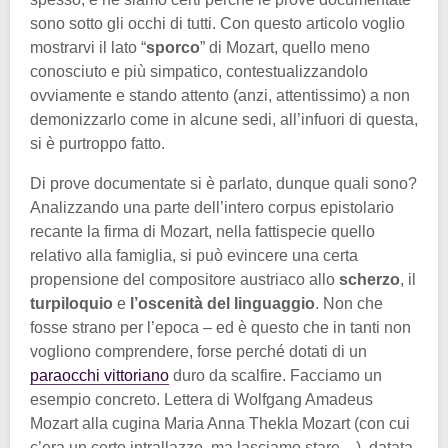
sono sotto gli occhi di tutti. Con questo articolo voglio
mostrarvi il lato “
sporco
” di Mozart, quello meno
conosciuto e più simpatico, contestualizzandolo
ovviamente e stando attento (anzi, attentissimo) a non
demonizzarlo come in alcune sedi, all’infuori di questa,
si è purtroppo fatto.
Di prove documentate si è parlato, dunque quali sono?
Analizzando una parte dell’intero corpus epistolario
recante la firma di Mozart, nella fattispecie quello
relativo alla famiglia, si può evincere una certa
propensione del compositore austriaco allo
scherzo
, il
turpiloquio
e
l’oscenità del linguaggio
. Non che
fosse strano per l’epoca – ed è questo che in tanti non
vogliono comprendere, forse perché dotati di un
paraocchi vittoriano
duro da scalfire. Facciamo un
esempio concreto. Lettera di Wolfgang Amadeus
Mozart alla cugina Maria Anna Thekla Mozart (con cui
c’era un certo intrallazzo, ma lasciamo stare…), datata