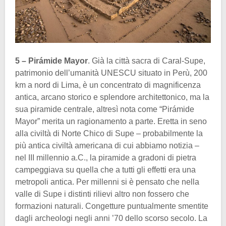
5 – Pirámide Mayor
. Già la città sacra di Caral-Supe,
patrimonio dell’umanità UNESCU situato in Perù, 200
km a nord di Lima, è un concentrato di magnificenza
antica, arcano storico e splendore architettonico, ma la
sua piramide centrale, altresì nota come “Pirámide
Mayor” merita un ragionamento a parte. Eretta in seno
alla civiltà di Norte Chico di Supe – probabilmente la
più antica civiltà americana di cui abbiamo notizia –
nel III millennio a.C., la piramide a gradoni di pietra
campeggiava su quella che a tutti gli effetti era una
metropoli antica. Per millenni si è pensato che nella
valle di Supe i distinti rilievi altro non fossero che
formazioni naturali. Congetture puntualmente smentite
dagli archeologi negli anni ’70 dello scorso secolo. La