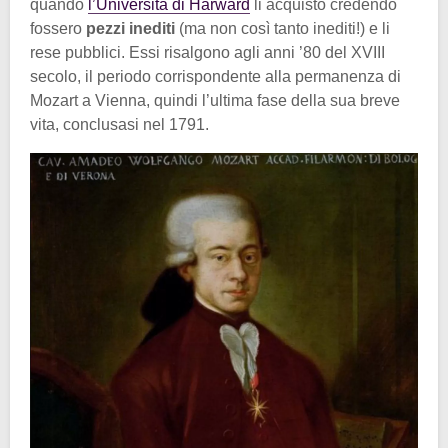
quando
l’Università di Harward
li acquistò credendo
fossero
pezzi inediti
(ma non così tanto inediti!) e li
rese pubblici. Essi risalgono agli anni ’80 del XVIII
secolo, il periodo corrispondente alla permanenza di
Mozart a Vienna, quindi l’ultima fase della sua breve
vita, conclusasi nel 1791.