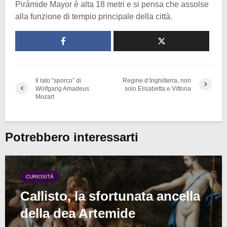
Pirámide Mayor è alta 18 metri e si pensa che assolse
alla funzione di tempio principale della città.
Il lato “sporco” di
Regine d’Inghilterra, non
Wolfgang Amadeus
solo Elisabetta e Vittoria
Mozart
Potrebbero interessarti
CURIOSITÀ
Callisto, la sfortunata ancella
della dea Artemide