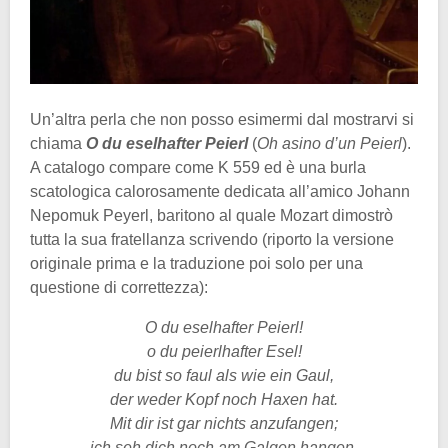
Un’altra perla che non posso esimermi dal mostrarvi si
chiama
O du eselhafter Peierl
(
Oh asino d’un Peierl
).
A catalogo compare come K 559 ed è una burla
scatologica calorosamente dedicata all’amico Johann
Nepomuk Peyerl, baritono al quale Mozart dimostrò
tutta la sua fratellanza scrivendo (riporto la versione
originale prima e la traduzione poi solo per una
questione di correttezza):
O du eselhafter Peierl!
o du peierlhafter Esel!
du bist so faul als wie ein Gaul,
der weder Kopf noch Haxen hat.
Mit dir ist gar nichts anzufangen;
ich seh dich noch am Galgen hangen.