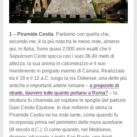
1 – Piramide Cestia
. Partiamo con quella che,
secondo me, è la più nota tra le meno note, almeno
qui, in Italia. Sono quasi 2.000 anni esatti che il
Sepulcrum Cestii
spicca con i suoi 36,40 metri di
altezza, la sua anima in calcestruzzo e il suo
rivestimento in pregiato marmo di Carrara. Realizzata
tra il 18 e il 12 a.C. lungo la via Ostiense, una delle più
antiche e importanti arterie romane –
a proposito di
strade, davvero tutte quante portano a Roma?
– la
struttura fu chiamata ad ospitare le spoglie del patrizio
Gaio Cestio Epulone. In due millenni di storia la
Piramide Cestia ne ha viste tante, come quando fu
incorporata prima nel perimetro delle mura aureliane
(III secolo d.C.). O come quando, nel Medioevo,
divenne adiacente a porta San Paolo, uno degli