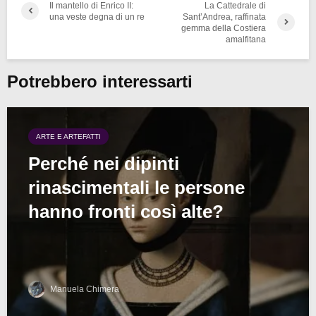
Il mantello di Enrico II:
La Cattedrale di
una veste degna di un re
Sant’Andrea, raffinata
gemma della Costiera
amalfitana
Potrebbero interessarti
ARTE E ARTEFATTI
Perché nei dipinti
rinascimentali le persone
hanno fronti così alte?
Manuela Chimera