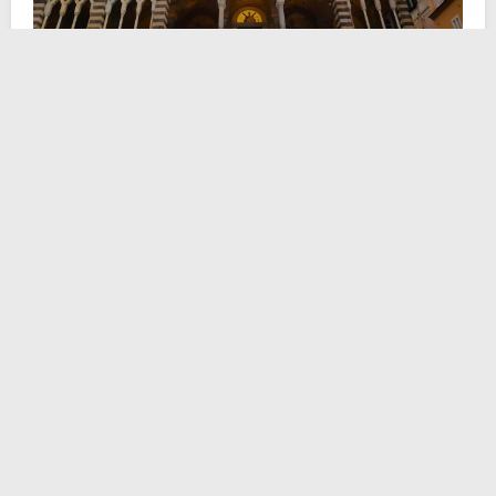
Un po’ di storia prima,
shall we?
L’origine dell’altresì
noto
duomo di Amalfi
è da ricercare nell’unione di
due strutture fra loro inizialmente slegate. L’edificio più
antico risaliva agli esordi del IX secolo e prendeva il
nome di
basilica del Crocifisso
. Questa a sua volta
era erede di una costruzione paleocristiana (di cui
ancora oggi si conservano sporadiche tracce). La
seconda struttura risale invece al X secolo, per la
precisione al 987, anno in cui il duca Mansone I
sovvenzionò la sua realizzazione. Basilica del
Crocifisso e duomo, entrambi a tre navate, finirono per
unirsi dopo l’anno Mille in un’unica magniloquente
cattedrale di ben sei navate.
Amalfi, repubblica marinara tra le più antiche e