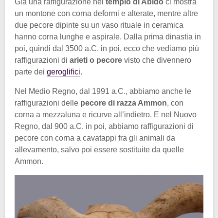
Già una raffigurazione nel
tempio di Abido
ci mostra
un montone con corna deformi e alterate, mentre altre
due pecore dipinte su un vaso rituale in ceramica
hanno corna lunghe e aspirale. Dalla prima dinastia in
poi, quindi dal 3500 a.C. in poi, ecco che vediamo più
raffigurazioni di
arieti o pecore
visto che divennero
parte dei
geroglifici
.
Nel Medio Regno, dal 1991 a.C., abbiamo anche le
raffigurazioni delle
pecore di razza Ammon
, con
corna a mezzaluna e ricurve all’indietro. E nel Nuovo
Regno, dal 900 a.C. in poi, abbiamo raffigurazioni di
pecore con corna a cavatappi fra gli animali da
allevamento, salvo poi essere sostituite da quelle
Ammon.