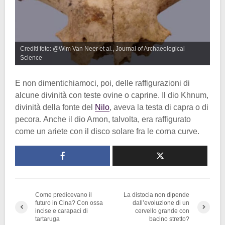
Crediti foto: @Wim Van Neer et al., Journal of Archaeological
Science
E non dimentichiamoci, poi, delle raffigurazioni di
alcune divinità con teste ovine o caprine. Il dio Khnum,
divinità della fonte del
Nilo
, aveva la testa di capra o di
pecora. Anche il dio Amon, talvolta, era raffigurato
come un ariete con il disco solare fra le corna curve.
Come predicevano il
La distocia non dipende
futuro in Cina? Con ossa
dall’evoluzione di un
incise e carapaci di
cervello grande con
tartaruga
bacino stretto?