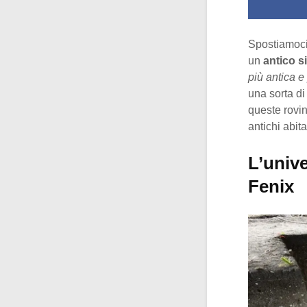
Spostiamoci
un
antico s
più antica e
una sorta di
queste rovi
antichi abit
L’unive
Fenix