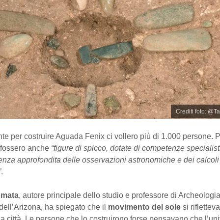
Crediti foto: @T
e per costruire Aguada Fenix ci vollero più di 1.000 persone. 
ci fossero anche
“figure di spicco, dotate di competenze specialist
nza approfondita delle osservazioni astronomiche e dei calcoli
”
.
omata
, autore principale dello studio e professore di Archeologi
 dell’Arizona, ha spiegato che il
movimento del sole
si riflettev
a città. Le persone che lo costruirono forse pensavano che l’un