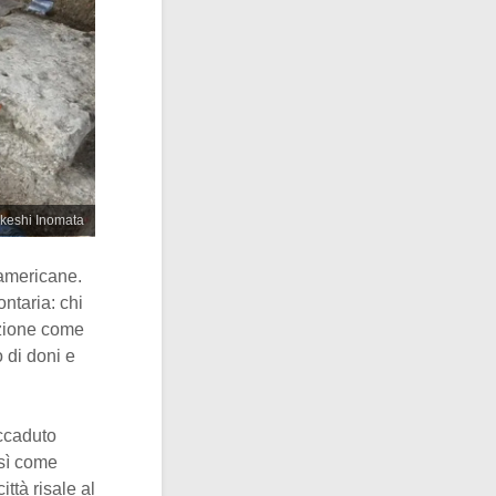
akeshi Inomata
oamericane.
ontaria: chi
uzione come
 di doni e
accaduto
osì come
ittà risale al