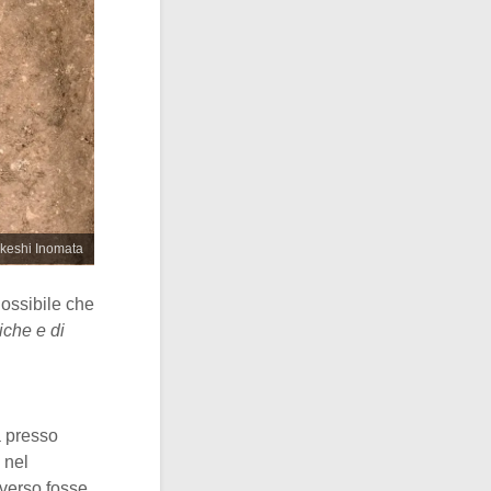
akeshi Inomata
Possibile che
iche e di
a presso
a nel
iverso fosse