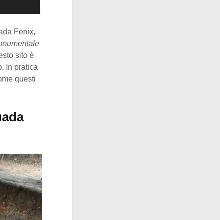
ada Fenix,
 monumentale
sto sito è
. In pratica
ome questi
uada