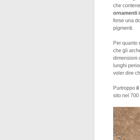
che contenev
ornamenti i
forse una do
pigmenti.
Per quanto r
che gli arch
dimensioni d
lunghi perio
voler dire c
Purtroppo
i
sito nel 700