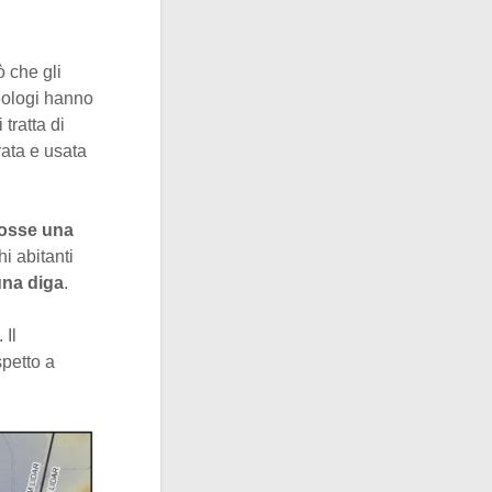
 che gli
heologi hanno
tratta di
rata e usata
 fosse una
i abitanti
 una diga
.
. Il
spetto a