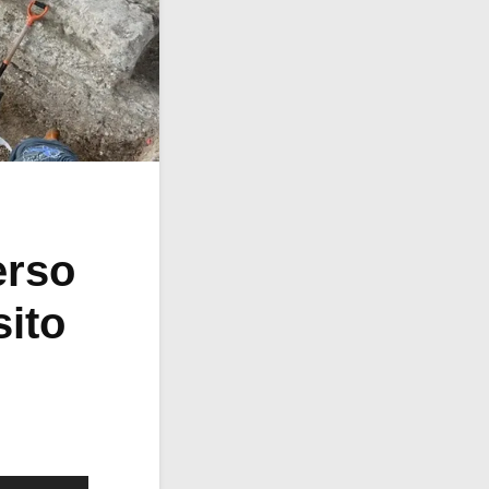
erso
sito