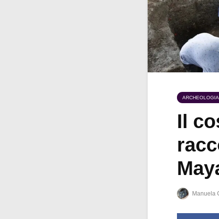
ARCHEOLOGIA
Il c
racc
May
Manuela 