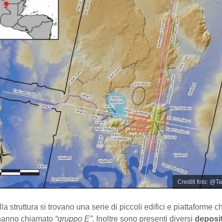
Crediti foto: @T
la struttura si trovano una serie di piccoli edifici e piattaforme ch
 hanno chiamato
“gruppo E”
. Inoltre sono presenti diversi
deposit