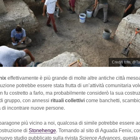
Crediti foto: @T
nix
effettivamente è più grande di molte altre antiche città mes
uzione potrebbe essere stata frutta di un’attività comunitaria vol
on fu costretto a farlo, ma probabilmente considerò la sua costr
di gruppo, con annessi
rituali collettivi
come banchetti, scambio
à di incontrare nuove persone.
paragone più vicino a noi, qualcosa di simile potrebbe essere 
ostruzione di
Stonehenge
. Tornando al sito di Aguada Fenix, c
 nuovo studio pubblicato sulla rivista
Science Advances
, questa c