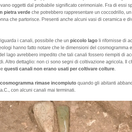
ano oggetti dal probabile significato cerimoniale. Fra di essi 
n pietra verde
che potrebbero rappresentare un coccodrillo, un
nna che partorisce. Presenti anche alcuni vasi di ceramica e di
iguarda i canali, possibile che un
piccolo lago
li rifornisse di 
eologi hanno fatto notare che le dimensioni del cosmogramma e 
el lago avrebbero impedito che tali canali fossero riempiti di a
di. Altro dettaglio: non ci sono segni di coltivazione agricola. Il
he
questi canali non erano usati per coltivare colture
.
l cosmogramma rimase incompiuto
quando gli abitanti abban
 a.C., con alcuni canali mai terminati.