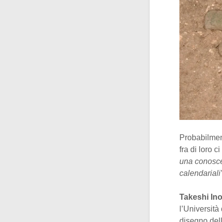
Probabilment
fra di loro 
una conosce
calendariali
Takeshi In
l’Università
disegno dell