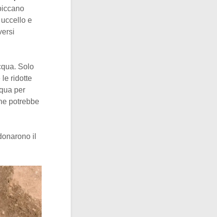
spiccano
 uccello e
versi
acqua. Solo
le ridotte
cqua per
 che potrebbe
donarono il