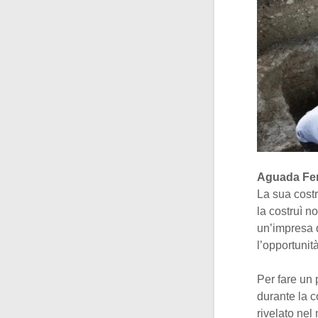
Aguada Fe
La sua costr
la costruì n
un’impresa 
l’opportunit
Per fare un 
durante la c
rivelato nel