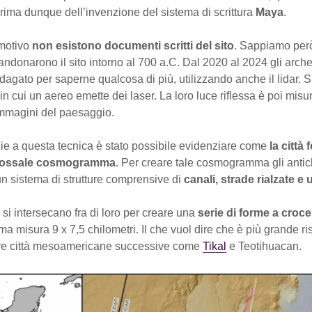
rima dunque dell’invenzione del sistema di scrittura
Maya
.
motivo
non esistono documenti scritti del sito
. Sappiamo però
andonarono il sito intorno al 700 a.C. Dal 2020 al 2024 gli arc
dagato per saperne qualcosa di più, utilizzando anche il lidar. Si 
in cui un aereo emette dei laser. La loro luce riflessa è poi misu
immagini del paesaggio.
ie a questa tecnica è stato possibile evidenziare come
la città
olossale cosmogramma
. Per creare tale cosmogramma gli antich
un sistema di strutture comprensive di
canali, strade rialzate e
e si intersecano fra di loro per creare una
serie di forme a croce
misura 9 x 7,5 chilometri. Il che vuol dire che è più grande ri
ltre città mesoamericane successive come
Tikal
e Teotihuacan.