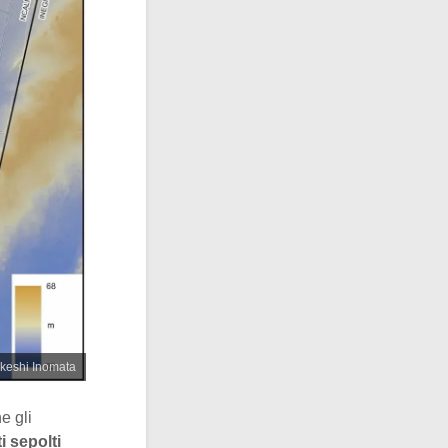
akeshi Inomata
e gli
i sepolti