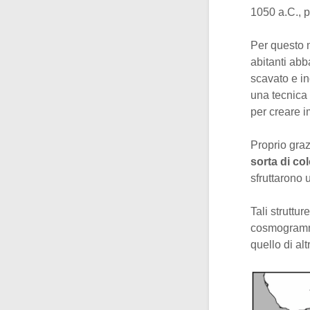
1050 a.C., p
Per questo 
abitanti abb
scavato e in
una tecnica 
per creare 
Proprio graz
sorta di c
sfruttarono 
Tali struttur
cosmogramma 
quello di a