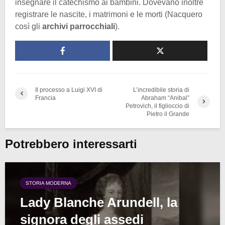
insegnare il catechismo ai bambini. Dovevano inoltre
registrare le nascite, i matrimoni e le morti (Nacquero
così gli
archivi parrocchiali
).
Il processo a Luigi XVI di
L’incredibile storia di
Francia
Abraham “Anibal”
Petrovich, il figlioccio di
Pietro il Grande
Potrebbero interessarti
STORIA MODERNA
Lady Blanche Arundell, la
signora degli assedi