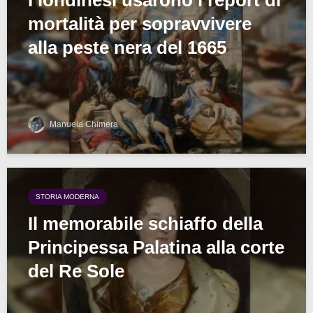
I londinesi usarono i report di
mortalità per sopravvivere
alla peste nera del 1665
Manuela Chimera
STORIA MODERNA
Il memorabile schiaffo della
Principessa Palatina alla corte
del Re Sole