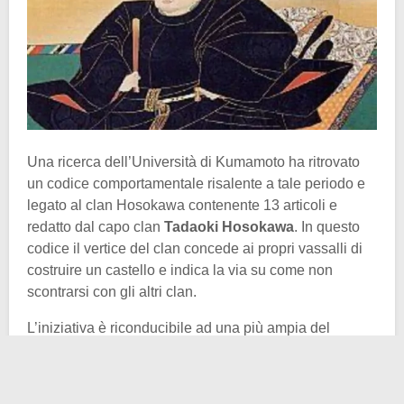
Una ricerca dell’Università di Kumamoto ha ritrovato
un codice comportamentale risalente a tale periodo e
legato al clan Hosokawa contenente 13 articoli e
redatto dal capo clan
Tadaoki Hosokawa
. In questo
codice il vertice del clan concede ai propri vassalli di
costruire un castello e indica la via su come non
scontrarsi con gli altri clan.
L’iniziativa è riconducibile ad una più ampia del
governo giapponese che in questo periodò mobilitò
diversi clan per la costruzione di
castelli
e
fortezze
.
Questi avevano una doppia utilità: innanzitutto