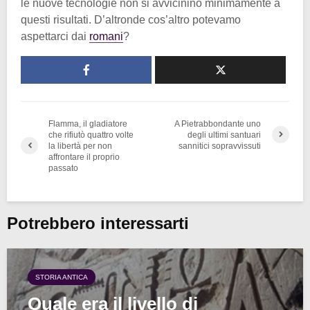
le nuove tecnologie non si avvicinino minimamente a
questi risultati. D’altronde cos’altro potevamo
aspettarci dai
romani
?
Flamma, il gladiatore
A Pietrabbondante uno
che rifiutò quattro volte
degli ultimi santuari
la libertà per non
sannitici sopravvissuti
affrontare il proprio
passato
Potrebbero interessarti
STORIA ANTICA
Quale era il livello di