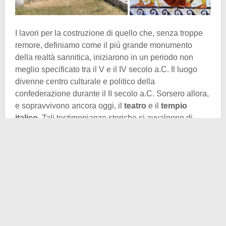
I lavori per la costruzione di quello che, senza troppe
remore, definiamo come il più grande monumento
della realtà sannitica, iniziarono in un periodo non
meglio specificato tra il V e il IV secolo a.C. Il luogo
divenne centro culturale e politico della
confederazione durante il II secolo a.C. Sorsero allora,
e sopravvivono ancora oggi, il
teatro
e il
tempio
italico
. Tali testimonianze storiche si avvalgono di
un’importanza e un rilievo culturale senza eguali.
A realizzare queste opere furono i
Samnites Pentri
,
ovvero una delle quattro tribù costituenti la
Lega
Sannitica
. Il santuario italico di Pietrabbondante
risulta essere un monumento di eccezionale portata
anche per l’utilizzo che se ne fece: la sua non era una
funzione esclusivamente ludica o religiosa! Il Senato
(composto dai capi delle varie tribù) era solito riunirsi