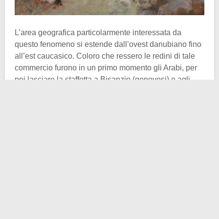
L’area geografica particolarmente interessata da
questo fenomeno si estende dall’ovest danubiano fino
all’est caucasico. Coloro che ressero le redini di tale
commercio furono in un primo momento gli Arabi, per
poi lasciare la staffetta a Bisanzio (genovesi) e agli
Ottomani. Soprattutto quest’ultimi concentrarono le loro
mire sulle regioni montuose del
Caucaso
, sul
settentrione del
Mar Nero
, non disdegnando i Balcani
e in generale le popolazioni slave.
Una delle ragioni per le quali individui provenienti
dalle suddette aree divennero schiavi è da ricercare
nell’avvento dei
Mongoli
. La travolgente espansione
significò il pagamento di un tributo da parte di tutte
quelle entità sovrane sottomesse al giogo mongolo; un
tributo che, in alternativa alla moneta, poteva essere
pagato attraverso il rifornimento di schiavi. Quest’ultimi