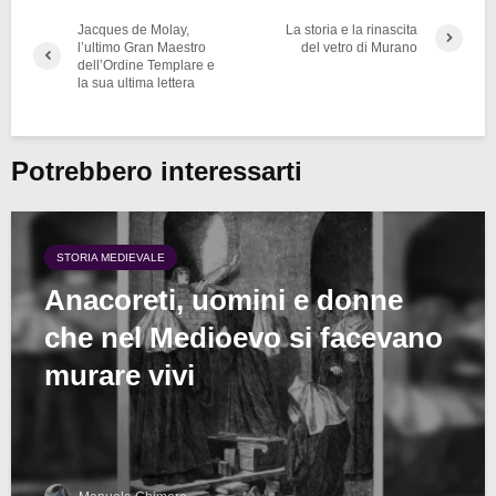
Jacques de Molay,
La storia e la rinascita
l’ultimo Gran Maestro
del vetro di Murano
dell’Ordine Templare e
la sua ultima lettera
Potrebbero interessarti
STORIA MEDIEVALE
Anacoreti, uomini e donne
che nel Medioevo si facevano
murare vivi