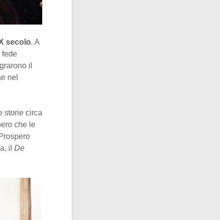
IX secolo
. A
i fede
grarono il
he nel
e storie circa
bero che le
i Prospero
a, il
De