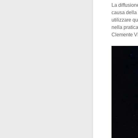
La diffusio
causa della 
utilizzare q
nella pratic
Clemente VII