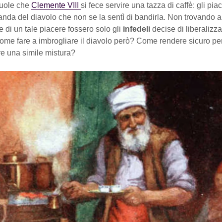
uole che
Clemente VIII
si fece servire una tazza di caffè: gli pi
anda del diavolo che non se la sentì di bandirla. Non trovando a
 di un tale piacere fossero solo gli
infedeli
decise di liberalizza
me fare a imbrogliare il diavolo però? Come rendere sicuro pe
re una simile mistura?