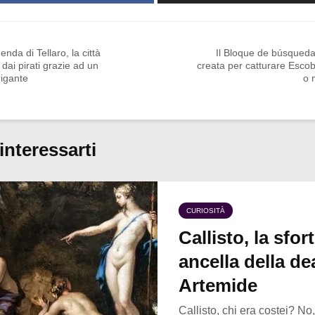
enda di Tellaro, la città
Il Bloque de búsqueda,
 dai pirati grazie ad un
creata per catturare Escob
gigante
o 
interessarti
CURIOSITÀ
Callisto, la sfor
ancella della de
Artemide
Callisto, chi era costei? N