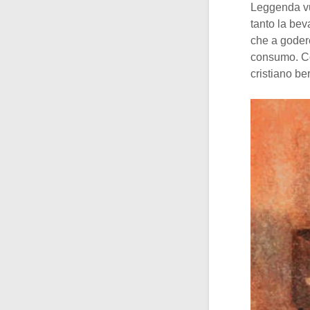
Leggenda v
tanto la bev
che a godere
consumo. Co
cristiano be