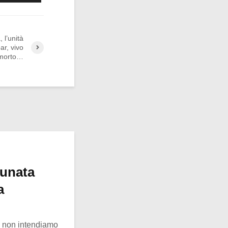
 l’unità
ar, vivo
morto…
tunata
a
o, non intendiamo