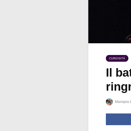
CURIOSITÀ
Il b
ring
Mariapia 