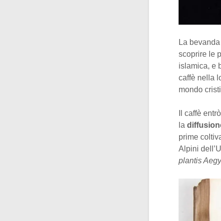
La bevanda 
scoprire le 
islamica, e 
caffè nella 
mondo crist
Il caffè entr
la
diffusio
prime coltiva
Alpini dell’
plantis Aegy