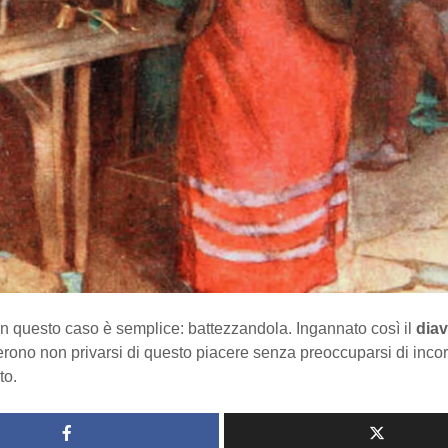
in questo caso è semplice: battezzandola. Ingannato così il
diav
terono non privarsi di questo piacere senza preoccuparsi di incor
to.