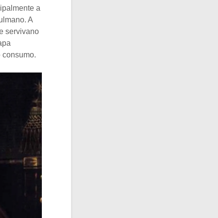
ncipalmente a
sulmano. A
ne servivano
papa
uo consumo.