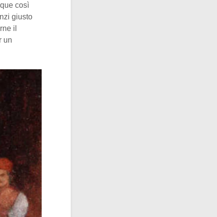
acque così
nzi giusto
rne il
r un