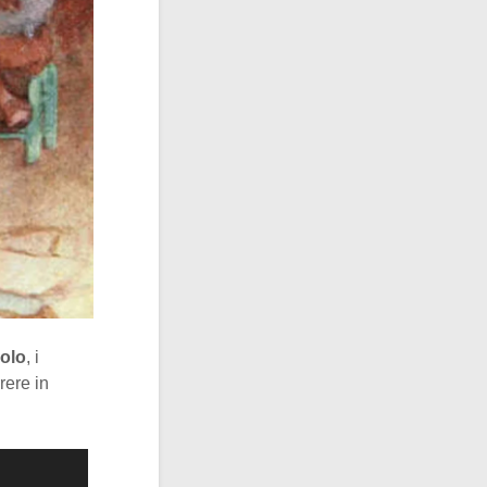
olo
, i
rere in