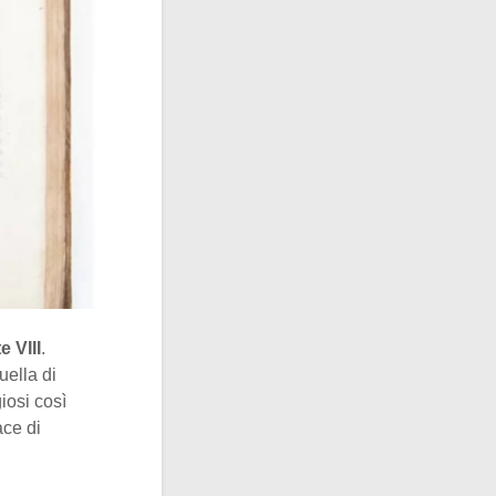
 VIII
.
uella di
iosi così
ace di