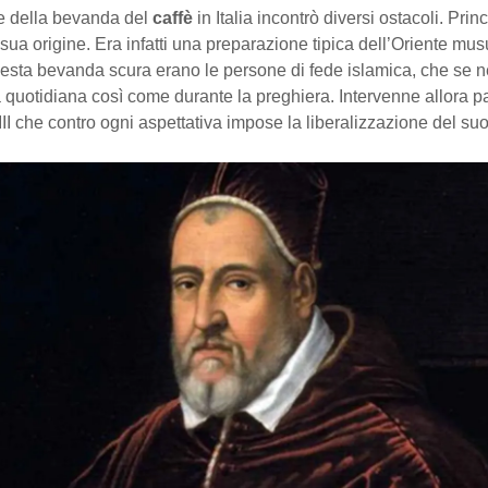
ne della bevanda del
caffè
in Italia incontrò diversi ostacoli. Pri
sua origine. Era infatti una preparazione tipica dell’Oriente mu
uesta bevanda scura erano le persone di fede islamica, che se 
a quotidiana così come durante la preghiera. Intervenne allora 
I che contro ogni aspettativa impose la liberalizzazione del s