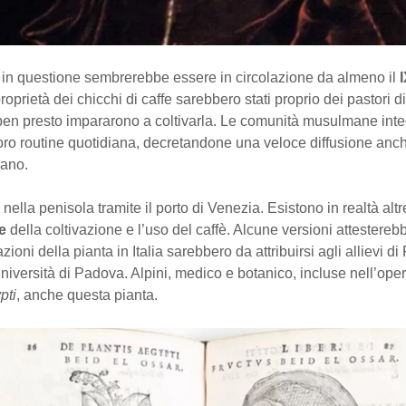
in questione sembrerebbe essere in circolazione da almeno il
proprietà dei chicchi di caffe sarebbero stati proprio dei pastori d
ben presto impararono a coltivarla. Le comunità musulmane inte
loro routine quotidiana, decretandone una veloce diffusione anc
iano.
ò nella penisola tramite il porto di Venezia. Esistono in realtà altr
ne
della coltivazione e l’uso del caffè. Alcune versioni attestereb
zioni della pianta in Italia sarebbero da attribuirsi agli allievi d
Università di Padova. Alpini, medico e botanico, incluse nell’oper
pti
, anche questa pianta.