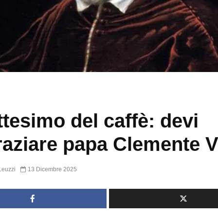
attesimo del caffè: devi
raziare papa Clemente VI
Leuzzi
13 Dicembre 2025