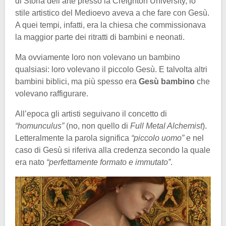
di Storia dell’arte presso la Creighton University, lo
stile artistico del Medioevo aveva a che fare con Gesù.
A quei tempi, infatti, era la chiesa che commissionava
la maggior parte dei ritratti di bambini e neonati.
Ma ovviamente loro non volevano un bambino
qualsiasi: loro volevano il piccolo Gesù. E talvolta altri
bambini biblici, ma più spesso era
Gesù bambino
che
volevano raffigurare.
All’epoca gli artisti seguivano il concetto di
“homunculus”
(no, non quello di
Full Metal Alchemist
).
Letteralmente la parola significa
“piccolo uomo”
e nel
caso di Gesù si riferiva alla credenza secondo la quale
era nato
“perfettamente formato e immutato”
.