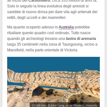
all’inizio del
Carbonifero
, circa 355 milioni di anni fa.
Solo in seguito la linea evolutiva degli amnioti si
sarebbe di nuovo divisa per dare vita agli antenati dei
rettili, degli uccelli e dei mammiferi.
Ma quanto scoperto adesso in
Australia
potrebbe
ribaltare questo quadro così ordinato. Tutto nasce
quando gli archeologi trovano una
lastra di arenaria
larga 35 centimetri nella zona di Taungurung, vicino a
Mansfield, nella parte orientale di Victoria.
Crediti foto: @John Long, et. al/ Flinders University