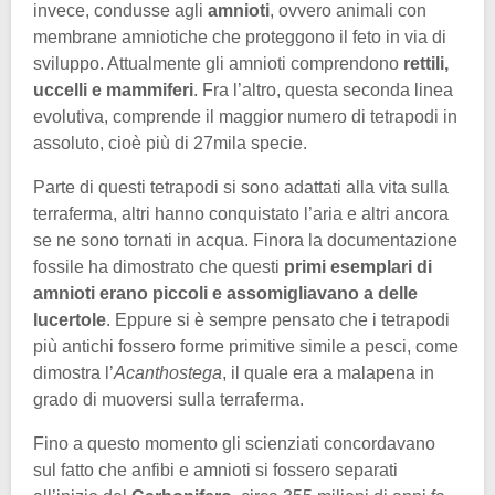
invece, condusse agli
amnioti
, ovvero animali con
membrane amniotiche che proteggono il feto in via di
sviluppo. Attualmente gli amnioti comprendono
rettili,
uccelli e mammiferi
. Fra l’altro, questa seconda linea
evolutiva, comprende il maggior numero di tetrapodi in
assoluto, cioè più di 27mila specie.
Parte di questi tetrapodi si sono adattati alla vita sulla
terraferma, altri hanno conquistato l’aria e altri ancora
se ne sono tornati in acqua. Finora la documentazione
fossile ha dimostrato che questi
primi esemplari di
amnioti erano piccoli e assomigliavano a delle
lucertole
. Eppure si è sempre pensato che i tetrapodi
più antichi fossero forme primitive simile a pesci, come
dimostra l’
Acanthostega
, il quale era a malapena in
grado di muoversi sulla terraferma.
Fino a questo momento gli scienziati concordavano
sul fatto che anfibi e amnioti si fossero separati