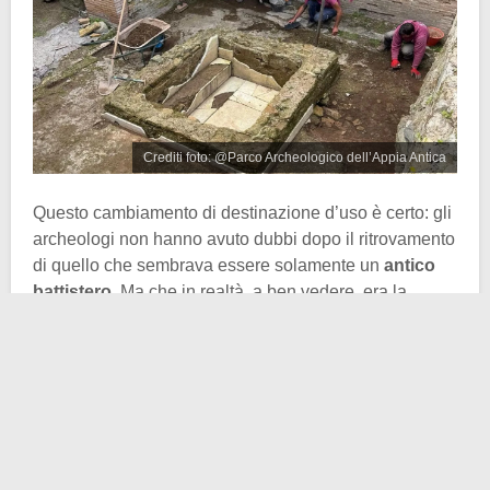
Crediti foto: @Parco Archeologico dell’Appia Antica
Questo cambiamento di destinazione d’uso è certo: gli
archeologi non hanno avuto dubbi dopo il ritrovamento
di quello che sembrava essere solamente un
antico
battistero
. Ma che in realtà, a ben vedere, era la
vasca rivestita in marmo delle terme
.
In pratica le antiche terme furono
“cristianizzate”
e i
loro elementi adattati a diventare parte di una chiesa.
In particolare la struttura in questione subì almeno due
fasi di riprogettazione. Nella prima, la vasca aveva una
base più profonda, adatta all’immersione totale.