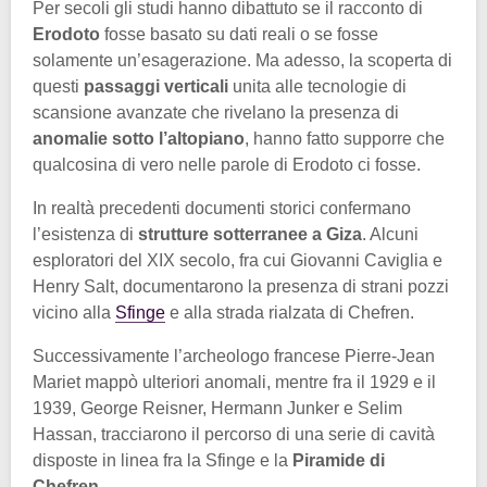
Per secoli gli studi hanno dibattuto se il racconto di
Erodoto
fosse basato su dati reali o se fosse
solamente un’esagerazione. Ma adesso, la scoperta di
questi
passaggi verticali
unita alle tecnologie di
scansione avanzate che rivelano la presenza di
anomalie sotto l’altopiano
, hanno fatto supporre che
qualcosina di vero nelle parole di Erodoto ci fosse.
In realtà precedenti documenti storici confermano
l’esistenza di
strutture sotterranee a Giza
. Alcuni
esploratori del XIX secolo, fra cui Giovanni Caviglia e
Henry Salt, documentarono la presenza di strani pozzi
vicino alla
Sfinge
e alla strada rialzata di Chefren.
Successivamente l’archeologo francese Pierre-Jean
Mariet mappò ulteriori anomali, mentre fra il 1929 e il
1939, George Reisner, Hermann Junker e Selim
Hassan, tracciarono il percorso di una serie di cavità
disposte in linea fra la Sfinge e la
Piramide di
Chefren
.