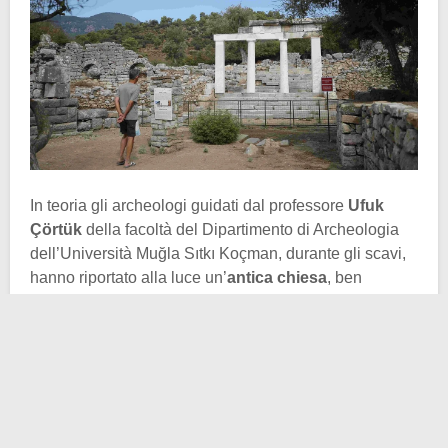
In teoria gli archeologi guidati dal professore
Ufuk
Çörtük
della facoltà del Dipartimento di Archeologia
dell’Università Muğla Sıtkı Koçman, durante gli scavi,
hanno riportato alla luce un’
antica chiesa
, ben
conservata.
La
città di Kaunos
fa parte della lista provvisoria del
patrimonio mondiale dell’UNESCO
. Qui si trovano
parecchie tombe rupestri risalenti a 2.400 anni fa, un
teatro, diverse
basiliche
, delle terme, aree sacre,
un’agorà e mosaici antichi di 1.300 anni.