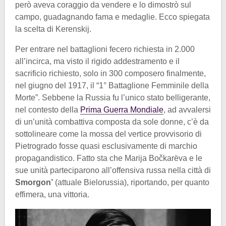
però aveva coraggio da vendere e lo dimostrò sul
campo, guadagnando fama e medaglie. Ecco spiegata
la scelta di Kerenskij.
Per entrare nel battaglioni fecero richiesta in 2.000
all’incirca, ma visto il rigido addestramento e il
sacrificio richiesto, solo in 300 composero finalmente,
nel giugno del 1917, il “1° Battaglione Femminile della
Morte”. Sebbene la Russia fu l’unico stato belligerante,
nel contesto della
Prima Guerra Mondiale
, ad avvalersi
di un’unità combattiva composta da sole donne, c’è da
sottolineare come la mossa del vertice provvisorio di
Pietrogrado fosse quasi esclusivamente di marchio
propagandistico. Fatto sta che Marija Bočkarëva e le
sue unità parteciparono all’offensiva russa nella città di
Smorgon’
(attuale Bielorussia), riportando, per quanto
effimera, una vittoria.