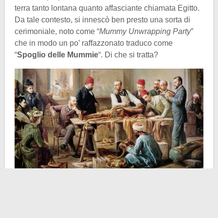
terra tanto lontana quanto affasciante chiamata Egitto.
Da tale contesto, si innescò ben presto una sorta di
cerimoniale, noto come “
Mummy Unwrapping Party
”
che in modo un po’ raffazzonato traduco come
“
Spoglio delle Mummie
“. Di che si tratta?
Per rispondere alla domanda, dobbiamo tenere in
considerazione un aspetto fondamentale di quella
società. Il progresso tecnologico e le nuove tappe