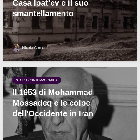
Casa Ipat’ev e il suo
smantellamento
Nicola Comerci
STORIA CONTEMPORANEA
Il 1953 di Mohammad
Mossadeq e le colpe
dell’Occidente in Iran