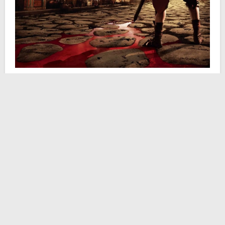
Lo scavo è stato guidato da
Eileen Ernenwein
della
East Tennessee State University e
Matthew J. Adams
del The Center for the Mediterranean World. Un lavoro
che ha riportato alla luce un particolare Anfiteatro
romano. Contrariamente alla comune associazione
degli anfiteatri all’intrattenimento, questa struttura in
particolare era destinata esclusivamente a scopi di
addestramento al combattimento. Le pareti dell’arena,
dipinte curiosamente di vernice
rosso sangue
, ci
restituiscono una prospettiva interessante sull’estetica
dei luoghi di allenamento militare nella Roma antica.