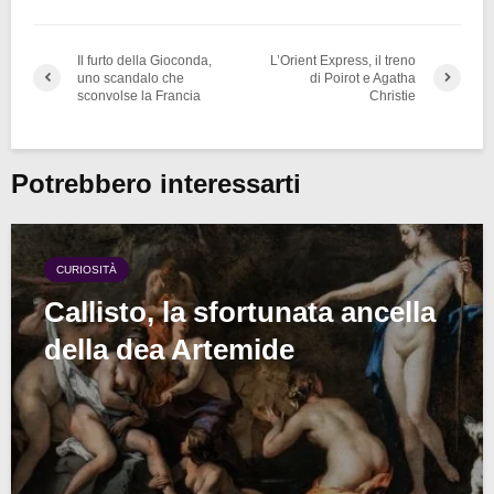
Il furto della Gioconda,
L’Orient Express, il treno
uno scandalo che
di Poirot e Agatha
sconvolse la Francia
Christie
Potrebbero interessarti
CURIOSITÀ
Callisto, la sfortunata ancella
della dea Artemide