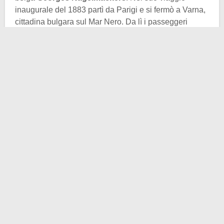
inaugurale del 1883 partì da Parigi e si fermò a Varna,
cittadina bulgara sul Mar Nero. Da lì i passeggeri
proseguirono su piroscafi fino a Costantinopoli. Dal
1889 anche l’ultimo tratto fino all’allora capitale
dell’Impero Ottomano fu coperto su ferrovia. La tratta
attraversava la Germania meridionale, passava poi per
Vienna, Budapest, Belgrado, Sofia e infine giungeva
Costanopoli.