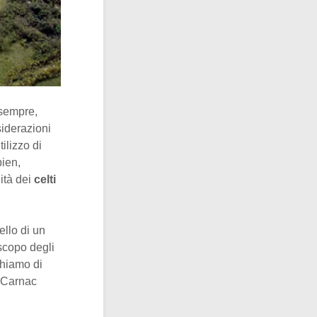
 sempre,
siderazioni
tilizzo di
bien,
lità dei
celti
llo di un
 scopo degli
chiamo di
i Carnac