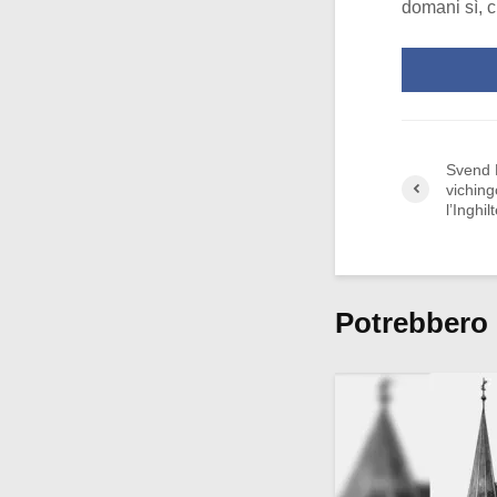
domani sì, c
Svend F
viching
l’Inghil
Potrebbero 