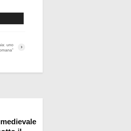
ia: uno
Romana”
 medievale