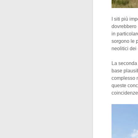
I siti più im
dovrebbero e
in particol
sorgono le p
neolitici de
La seconda 
base plausib
complesso m
queste concl
coincidenze