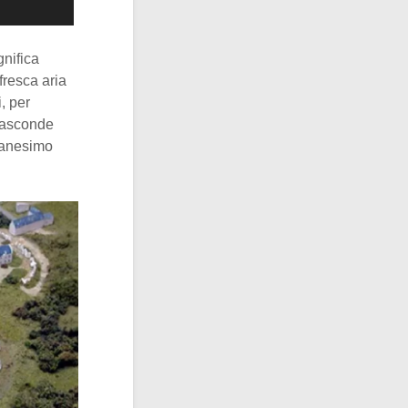
nifica
fresca aria
, per
 nasconde
tianesimo