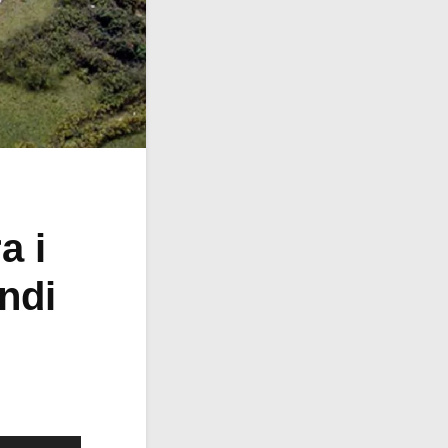
a i
ndi