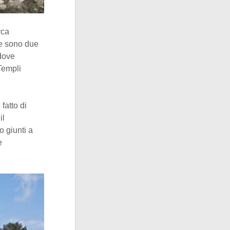
irca
ne sono due
ddove
 Templi
fatto di
il
 giunti a
e