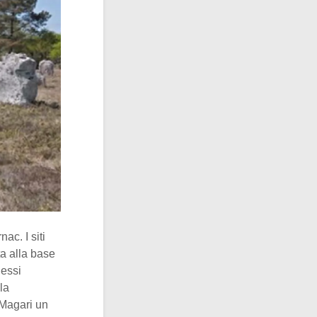
ac. I siti
a alla base
lessi
la
 Magari un