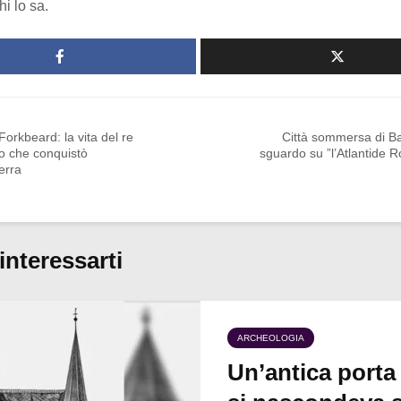
hi lo sa.
orkbeard: la vita del re
Città sommersa di Ba
o che conquistò
sguardo su ”l’Atlantide 
terra
interessarti
ARCHEOLOGIA
Un’antica porta