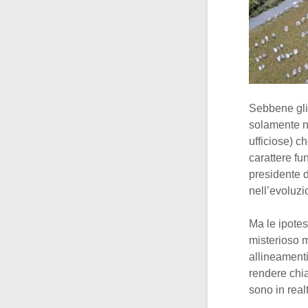
Sebbene gli 
solamente ne
ufficiose) ch
carattere fu
presidente d
nell’evoluzio
Ma le ipotes
misterioso m
allineamenti
rendere chia
sono in real