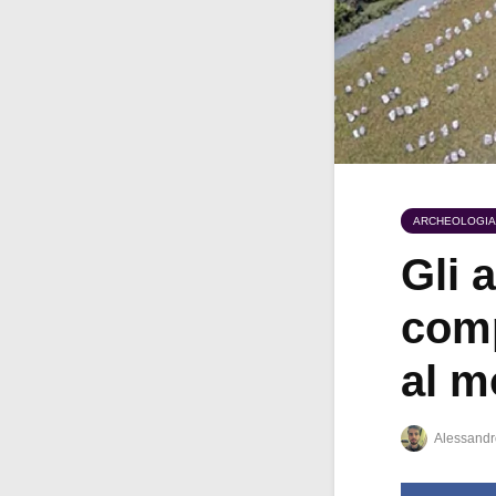
ARCHEOLOGIA
Gli 
comp
al 
Alessandr