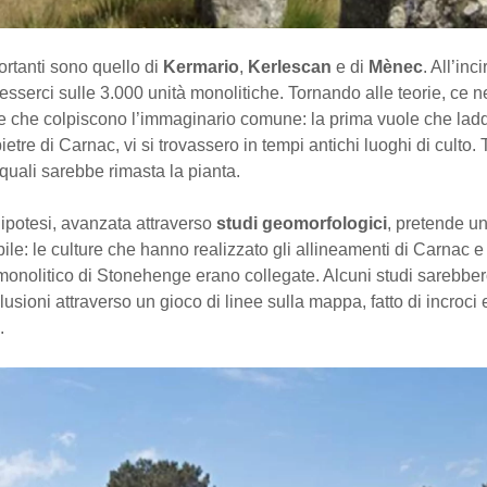
portanti sono quello di
Kermario
,
Kerlescan
e di
Mènec
. All’inc
sserci sulle 3.000 unità monolitiche. Tornando alle teorie, ce 
are che colpiscono l’immaginario comune: la prima vuole che la
ietre di Carnac, vi si trovassero in tempi antichi luoghi di culto.
i quali sarebbe rimasta la pianta.
ipotesi, avanzata attraverso
studi geomorfologici
, pretende un 
ile: le culture che hanno realizzato gli allineamenti di Carnac e 
onolitico di Stonehenge erano collegate. Alcuni studi sarebbero
usioni attraverso un gioco di linee sulla mappa, fatto di incroci 
.