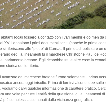
abitanti locali fossero a contatto con i vari menhir e dolmen da
l XVIII appaiono i primi documenti scritti (nonché le prime con
e si riferiscono alle “pietre” di Carnac. Il primo ad ipotizzare un u
nerario degli allineamenti fu il marchese Christophe Paul de Ro
el parlamento bretone. Egli riconobbe tra le altre cose la centra
ne storica del territorio.
i avanzate dal marchese bretone furono solamente il primo tasse
osaico ancora oggi irrisolto. Prima di fornirvi alcune idee sullo
, vogliamo darvi qualche informazione di carattere pratico. Cer
ra una volta per tutte l’entità della questione: gli allineamenti d
tà più complessi accomunati dalla vicinanza geografica.