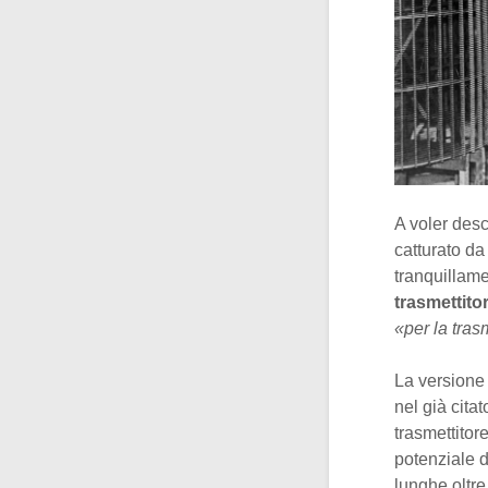
A voler descr
catturato da
tranquillame
trasmettito
«per la tras
La versione 
nel già cita
trasmettitor
potenziale d
lunghe oltre