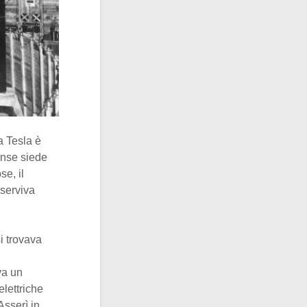
la Tesla è
ense siede
se, il
 serviva
i trovava
va un
elettriche
Asserì in