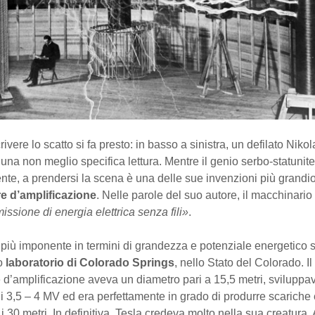
ivere lo scatto si fa presto: in basso a sinistra, un defilato Niko
 una non meglio specifica lettura. Mentre il genio serbo-statunit
nte, a prendersi la scena è una delle sue invenzioni più grandio
re d’amplificazione
. Nelle parole del suo autore, il macchinario
missione di energia elettrica senza fili»
.
più imponente in termini di grandezza e potenziale energetico s
to
laboratorio di Colorado Springs
, nello Stato del Colorado. Il
e d’amplificazione aveva un diametro pari a 15,5 metri, sviluppa
i 3,5 – 4 MV ed era perfettamente in grado di produrre scariche 
 i 30 metri. In definitiva, Tesla credeva molto nella sua creatura. 