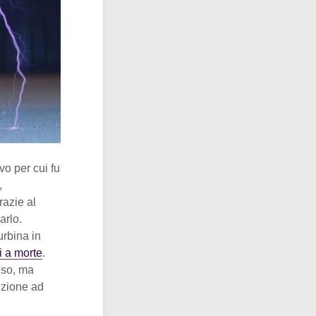
vo per cui fu
,
razie al
arlo.
urbina in
i a morte
.
eso, ma
izione ad