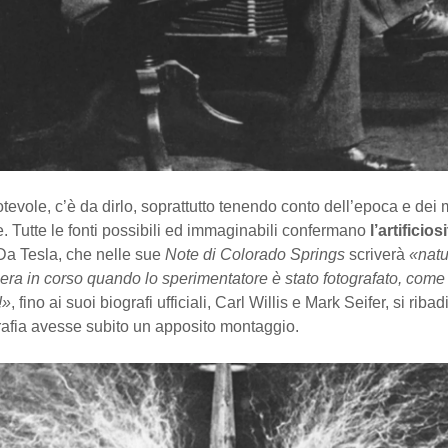
notevole, c’è da dirlo, soprattutto tenendo conto dell’epoca e dei
. Tutte le fonti possibili ed immaginabili confermano
l’artificios
 Da Tesla, che nelle sue
Note di Colorado Springs
scriverà
«natu
era in corso quando lo sperimentatore è stato fotografato, come
!»
, fino ai suoi biografi ufficiali, Carl Willis e Mark Seifer, si rib
rafia avesse subito un apposito montaggio.