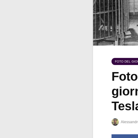
FOTO DEL GI
Foto
gior
Tesl
Alessandr