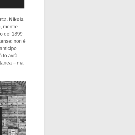
irca.
Nikola
o, mentre
to del 1899
itense: non è
 anticipo
à lo avrà
antanea – ma