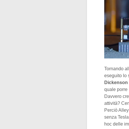
Tornando all
eseguito lo s
Dickenson 
quale porre 
Davvero cred
attività? Cer
Perciò Alley
senza Tesla
hoc delle imm