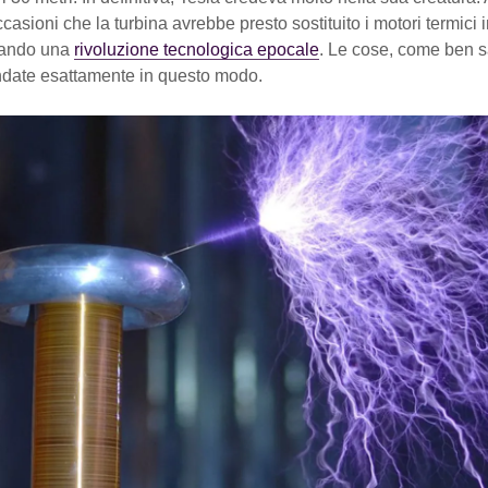
casioni che la turbina avrebbe presto sostituito i motori termici in
uando una
rivoluzione tecnologica epocale
. Le cose, come ben 
date esattamente in questo modo.