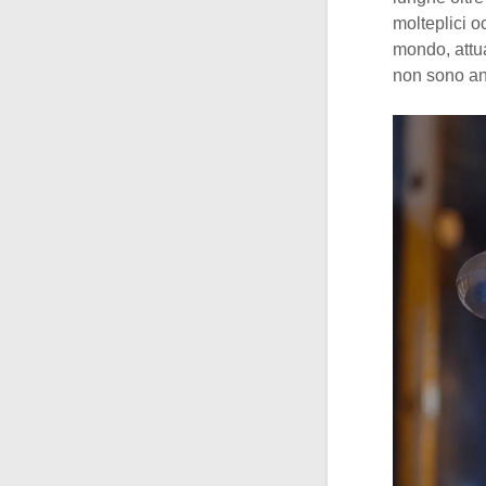
molteplici oc
mondo, att
non sono an