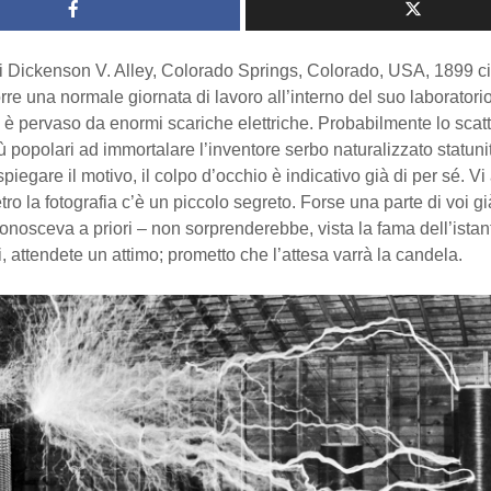
di Dickenson V. Alley, Colorado Springs, Colorado, USA, 1899 c
rre una normale giornata di lavoro all’interno del suo laboratori
 è pervaso da enormi scariche elettriche. Probabilmente lo scat
ù popolari ad immortalare l’inventore serbo naturalizzato statun
piegare il motivo, il colpo d’occhio è indicativo già di per sé. Vi
tro la fotografia c’è un piccolo segreto. Forse una parte di voi gi
 conosceva a priori – non sorprenderebbe, vista la fama dell’ist
ri, attendete un attimo; prometto che l’attesa varrà la candela.