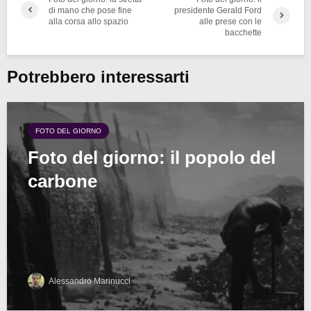
di mano che pose fine
presidente Gerald Ford
alla corsa allo spazio
alle prese con le
bacchette
Potrebbero interessarti
FOTO DEL GIORNO
Foto del giorno: il popolo del
carbone
Alessandro Marinucci