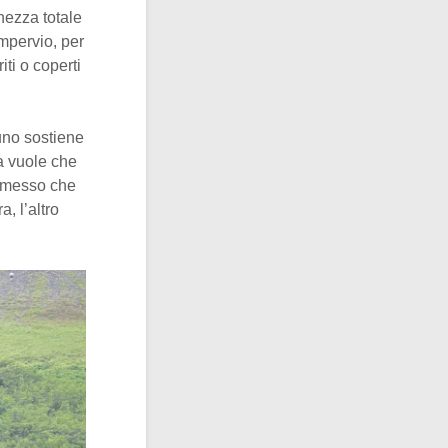
hezza totale
impervio, per
iti o coperti
uno sostiene
a vuole che
mmesso che
, l’altro