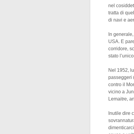
nel cosiddet
tratta di quel
di navi e ae
In generale,
USA. E pare
corridore, 
stato l’unico
Nel 1952, l
passeggeri (
contro il M
vicino a Jun
Lemaitre, an
Inutile dire 
sovrannatura
dimenticarci