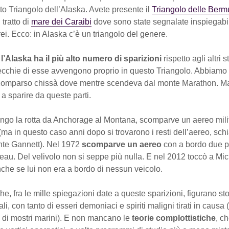
to Triangolo dell’Alaska. Avete presente il
Triangolo delle Ber
 tratto di
mare dei Caraibi
dove sono state segnalate inspiegabil
rei. Ecco: in Alaska c’è un triangolo del genere.
l’Alaska ha il più alto numero di sparizioni
rispetto agli altri s
cchie di esse avvengono proprio in questo Triangolo. Abbiamo i
scomparso chissà dove mentre scendeva dal monte Marathon. M
 a sparire da queste parti.
ungo la rotta da Anchorage al Montana, scomparve un aereo mili
ma in questo caso anni dopo si trovarono i resti dell’aereo, sch
onte Gannett). Nel 1972
scomparve un aereo
con a bordo due pol
eau. Del velivolo non si seppe più nulla. E nel 2012 toccò a Mi
che se lui non era a bordo di nessun veicolo.
che, fra le mille spiegazioni date a queste sparizioni, figurano sto
li, con tanto di esseri demoniaci e spiriti maligni tirati in causa
 di mostri marini). E non mancano le
teorie complottistiche
, ch