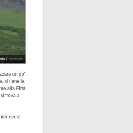
imedia Commons
izzare un po’
 si tiene la
te alla First
si trova a
intermedio