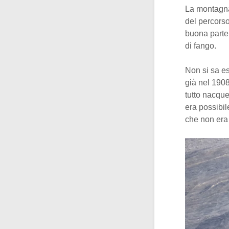
La montagna 
del percorso
buona parte 
di fango.
Non si sa e
già nel 1908
tutto nacqu
era possibil
che non era 