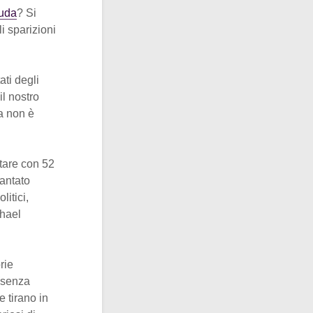
muda
? Si
i sparizioni
tati degli
l nostro
a non è
tare con 52
iantato
itici,
chael
rie
 (senza
e tirano in