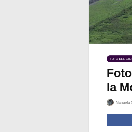
FOTO DEL GI
Foto
la M
Manuela 