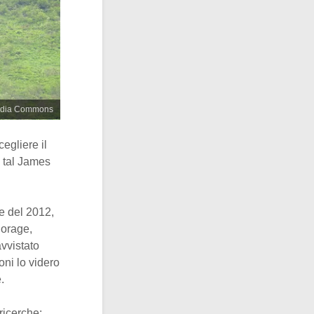
imedia Commons
egliere il
, tal James
ne del 2012,
horage,
avvistato
oni lo videro
.
ricerche: