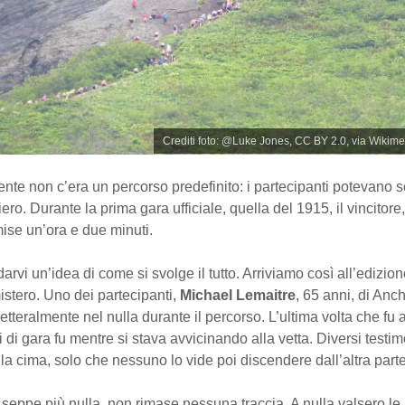
Crediti foto: @Luke Jones, CC BY 2.0, via Wik
nte non c’era un percorso predefinito: i partecipanti potevano sc
iero. Durante la prima gara ufficiale, quella del 1915, il vincitore
mise un’ora e due minuti.
arvi un’idea di come si svolge il tutto. Arriviamo così all’edizio
istero. Uno dei partecipanti,
Michael Lemaitre
, 65 anni, di Anc
tteralmente nel nulla durante il percorso. L’ultima volta che fu 
li di gara fu mentre si stava avvicinando alla vetta. Diversi testim
la cima, solo che nessuno lo vide poi discendere dall’altra parte
i seppe più nulla, non rimase nessuna traccia. A nulla valsero le 