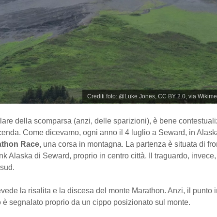
Crediti foto: @Luke Jones, CC BY 2.0, via Wik
lare della scomparsa (anzi, delle sparizioni), è bene contestual
cenda. Come dicevamo, ogni anno il 4 luglio a Seward, in Alaska,
thon Race,
una corsa in montagna. La partenza è situata di fron
k Alaska di Seward, proprio in centro città. Il traguardo, invece, 
 sud.
vede la risalita e la discesa del monte Marathon. Anzi, il punto 
 è segnalato proprio da un cippo posizionato sul monte.