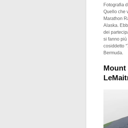
Fotografia 
Quello che v
Marathon Rac
Alaska. Ebbe
dei partecip
si fanno più
cosiddetto
“
Bermuda.
Mount 
LeMait