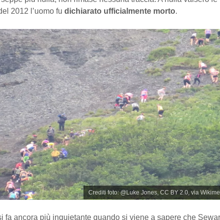
 del 2012 l’uomo fu
dichiarato ufficialmente morto
.
Crediti foto: @Luke Jones, CC BY 2.0, via Wik
i fa ancora più inquietante quando si viene a sapere che Sewar