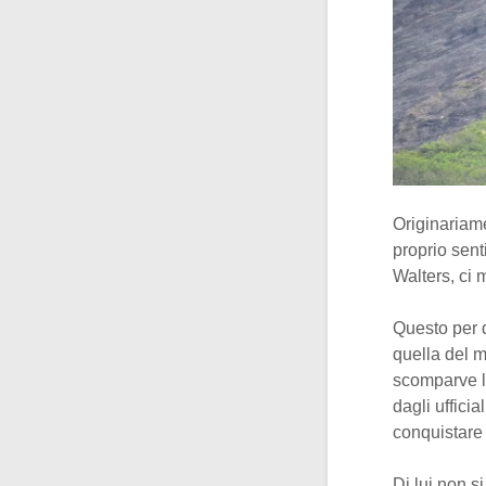
Originariame
proprio sent
Walters, ci 
Questo per d
quella del m
scomparve le
dagli ufficia
conquistare 
Di lui non s