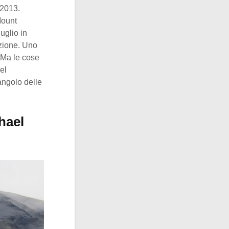
 2013.
Mount
uglio in
izione. Uno
 Ma le cose
el
angolo delle
hael