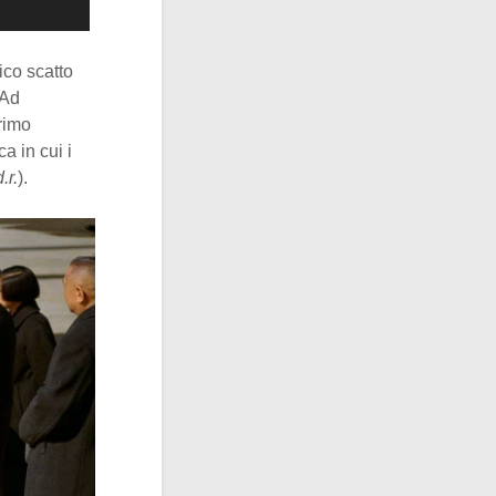
ico scatto
 Ad
primo
a in cui i
.r.
).