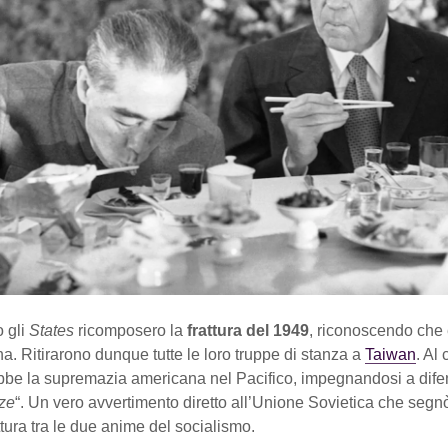
o gli
States
ricomposero la
frattura del 1949
, riconoscendo che 
a. Ritirarono dunque tutte le loro truppe di stanza a
Taiwan
. Al
bbe la supremazia americana nel Pacifico, impegnandosi a dife
rze
“. Un vero avvertimento diretto all’Unione Sovietica che segn
ottura tra le due anime del socialismo.