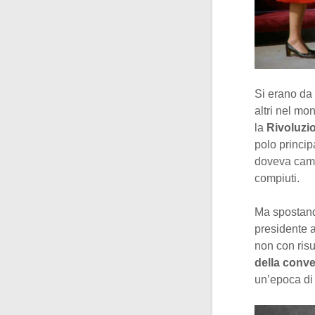
Si erano da 
altri nel mo
la
Rivoluzio
polo princip
doveva cambi
compiuti.
Ma spostando
presidente 
non con risul
della conver
un’epoca di