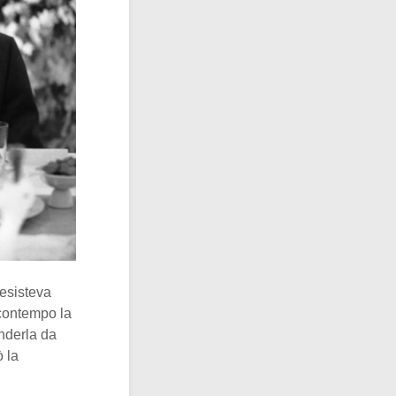
esisteva
 contempo la
nderla da
ò la