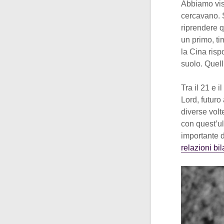
Abbiamo vist
cercavano. 
riprendere q
un primo, t
la Cina ris
suolo. Quell
Tra il 21 e 
Lord, futur
diverse volt
con quest’ul
importante 
relazioni bil