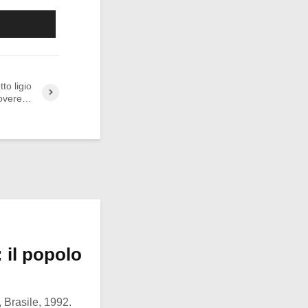
to ligio
dovere…
 il popolo
 Brasile, 1992.