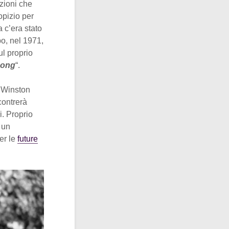
uzioni che
opizio per
 c’era stato
o, nel 1971,
l proprio
pong
“.
a Winston
contrerà
i. Proprio
i un
er le
future