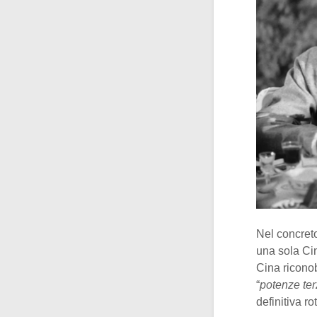
Nel concret
una sola Cin
Cina ricono
“
potenze te
definitiva r