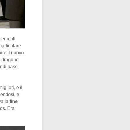
per molti
particolare
uire il nuovo
Il dragone
andi passi
liori, e il
endosi, e
va la
fine
ods. Era