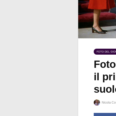
FOTO DEL GI
Foto
il p
suol
Nicola Co