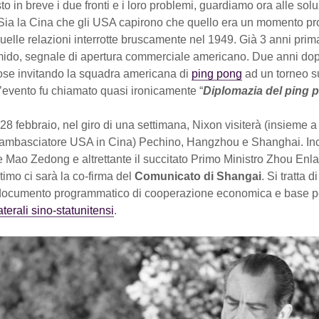
o in breve i due fronti e i loro problemi, guardiamo ora alle sol
Sia la Cina che gli USA capirono che quello era un momento pr
uelle relazioni interrotte bruscamente nel 1949. Già 3 anni prima
imido, segnale di apertura commerciale americano. Due anni dop
pose invitando la squadra americana di
ping pong
ad un torneo su
’evento fu chiamato quasi ironicamente “
Diplomazia del ping 
il 28 febbraio, nel giro di una settimana, Nixon visiterà (insieme 
o ambasciatore USA in Cina) Pechino, Hangzhou e Shanghai. In
e Mao Zedong e altrettante il succitato Primo Ministro Zhou Enla
timo ci sarà la co-firma del
Comunicato di Shangai
. Si tratta d
documento programmatico di cooperazione economica e base p
aterali sino-statunitensi
.