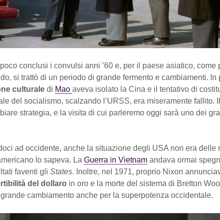
poco conclusi i convulsi anni ’60 e, per il paese asiatico, come 
ndo, si trattò di un periodo di grande fermento e cambiamenti. In 
ne culturale
di
Mao
aveva isolato la Cina e il tentativo di costit
ale del socialismo, scalzando l’URSS, era miseramente fallito. 
are strategia, e la visita di cui parleremo oggi sarà uno dei gr
ci ad occidente, anche la situazione degli USA non era delle mig
americano lo sapeva. La
Guerra in Vietnam
andava ormai spegn
tati faventi gli
States
. Inoltre, nel 1971, proprio Nixon annuncia
tibilità del dollaro
in oro e la morte del sistema di Bretton Wo
 grande cambiamento anche per la superpotenza occidentale.