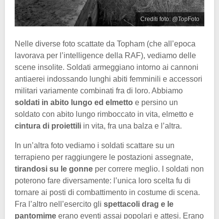
Crediti foto: @TopFoto
Nelle diverse foto scattate da Topham (che all’epoca
lavorava per l’intelligence della RAF), vediamo delle
scene insolite. Soldati armeggiano intorno ai cannoni
antiaerei indossando lunghi abiti femminili e accessori
militari variamente combinati fra di loro. Abbiamo
soldati in abito lungo ed elmetto
e persino un
soldato con abito lungo rimboccato in vita, elmetto e
cintura di proiettili
in vita, fra una balza e l’altra.
In un’altra foto vediamo i soldati scattare su un
terrapieno per raggiungere le postazioni assegnate,
tirandosi su le gonne
per correre meglio. I soldati non
poterono fare diversamente: l’unica loro scelta fu di
tornare ai posti di combattimento in costume di scena.
Fra l’altro nell’esercito gli
spettacoli drag e le
pantomime
erano eventi assai popolari e attesi. Erano