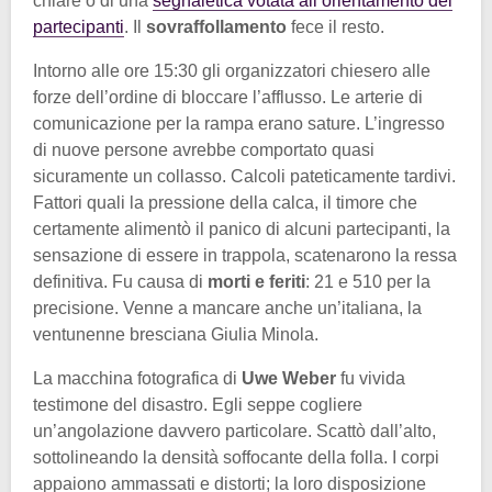
chiare o di una
segnaletica votata all’orientamento dei
partecipanti
. Il
sovraffollamento
fece il resto.
Intorno alle ore 15:30 gli organizzatori chiesero alle
forze dell’ordine di bloccare l’afflusso. Le arterie di
comunicazione per la rampa erano sature. L’ingresso
di nuove persone avrebbe comportato quasi
sicuramente un collasso. Calcoli pateticamente tardivi.
Fattori quali la pressione della calca, il timore che
certamente alimentò il panico di alcuni partecipanti, la
sensazione di essere in trappola, scatenarono la ressa
definitiva. Fu causa di
morti e feriti
: 21 e 510 per la
precisione. Venne a mancare anche un’italiana, la
ventunenne bresciana Giulia Minola.
La macchina fotografica di
Uwe Weber
fu vivida
testimone del disastro. Egli seppe cogliere
un’angolazione davvero particolare. Scattò dall’alto,
sottolineando la densità soffocante della folla. I corpi
appaiono ammassati e distorti; la loro disposizione