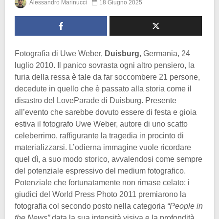
Alessandro Marinucci
18 Giugno 2025
Fotografia di Uwe Weber,
Duisburg
, Germania, 24
luglio 2010. Il panico sovrasta ogni altro pensiero, la
furia della ressa è tale da far soccombere 21 persone,
decedute in quello che è passato alla storia come il
disastro del LoveParade di Duisburg. Presente
all’evento che sarebbe dovuto essere di festa e gioia
estiva il fotografo Uwe Weber, autore di uno scatto
celeberrimo, raffigurante la tragedia in procinto di
materializzarsi. L’odierna immagine vuole ricordare
quel dì, a suo modo storico, avvalendosi come sempre
del potenziale espressivo del medium fotografico.
Potenziale che fortunatamente non rimase celato; i
giudici del World Press Photo 2011 premiarono la
fotografia col secondo posto nella categoria
“People in
the News”
data la sua intensità visiva e la profondità