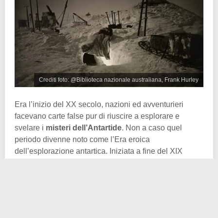
Crediti foto: @Biblioteca nazionale australiana, Frank Hurley
Era l’inizio del XX secolo, nazioni ed avventurieri
facevano carte false pur di riuscire a esplorare e
svelare i
misteri dell’Antartide
. Non a caso quel
periodo divenne noto come l’Era eroica
dell’esplorazione antartica. Iniziata a fine del XIX
secolo e terminata nel 1917 con la spedizione di
Ernest Shackleton
, non immaginatevi che fu tutto rose
e fiori. Tantissime vite andarono perdute nel corso di
quelle missioni.
17 le spedizioni importanti che si recarono in
Antartide
,