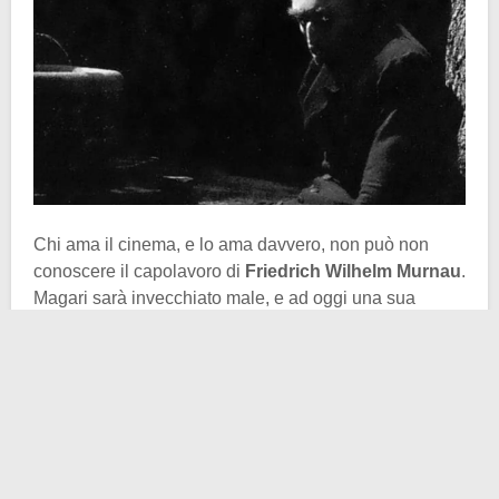
Chi ama il cinema, e lo ama davvero, non può non
conoscere il capolavoro di
Friedrich Wilhelm Murnau
.
Magari sarà invecchiato male, e ad oggi una sua
visione potrebbe non suscitare le stesse vibranti
emozioni che oltre un secolo fa ripercuotevano le sale
d’esposizione, ma fidatevi del sottoscritto quando vi
dice che
Nosferatu
ha fatto
la storia del cinema
,
nonché la storia della cultura novecentesca.
Qui però non voglio parlarvi del film in senso