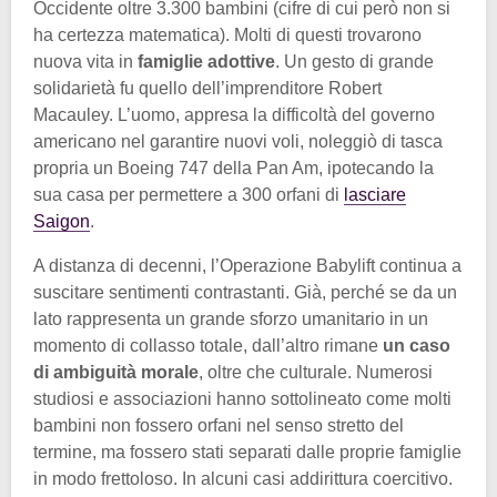
Occidente oltre 3.300 bambini (cifre di cui però non si
ha certezza matematica). Molti di questi trovarono
nuova vita in
famiglie adottive
. Un gesto di grande
solidarietà fu quello dell’imprenditore Robert
Macauley. L’uomo, appresa la difficoltà del governo
americano nel garantire nuovi voli, noleggiò di tasca
propria un Boeing 747 della Pan Am, ipotecando la
sua casa per permettere a 300 orfani di
lasciare
Saigon
.
A distanza di decenni, l’Operazione Babylift continua a
suscitare sentimenti contrastanti. Già, perché se da un
lato rappresenta un grande sforzo umanitario in un
momento di collasso totale, dall’altro rimane
un caso
di ambiguità morale
, oltre che culturale. Numerosi
studiosi e associazioni hanno sottolineato come molti
bambini non fossero orfani nel senso stretto del
termine, ma fossero stati separati dalle proprie famiglie
in modo frettoloso. In alcuni casi addirittura coercitivo.