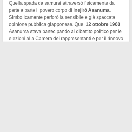
Quella spada da samurai attraversò fisicamente da
parte a parte il povero corpo di
Inejirō Asanuma
.
Simbolicamente perforò la sensibile e già spaccata
opinione pubblica giapponese. Quel
12 ottobre 1960
Asanuma stava partecipando al dibattito politico per le
elezioni alla Camera dei rappresentanti e per il rinnovo
del trattato di mutua cooperazione e sicurezza tra Stati
Uniti d’America e Giappone (in essere già dal 1951,
l’accordo prevedeva un riequilibrio dei rapporti di forza
tra
Giappone e USA
, nonché l’introduzione del termine
“reciprocità” per quanto riguardava le rispettive
proposte militari). La revisione (vantaggiosa per il
Paese del Sol Levante
) non piacque particolarmente
alle sinistre, mentre trovava assenso tra i conservatori
e tra le destre più estreme.