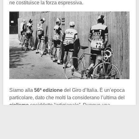
ne costituisce la forza espressiva.
Siamo alla
56ª edizione
del Giro d’Italia. È un’epoca
particolare, dato che molti la considerano l’ultima del
ciclismo
cosiddetto “artigianale”. Dunque una
disciplina spoglia della
progressiva iper-
professionalizzazione
, della medicalizzazione estrema
e del controllo mediatico capillare.