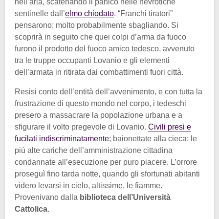
nell’aria, scatenando il panico nelle nevrotiche
sentinelle dall’
elmo chiodato
. “Franchi tiratori”
pensarono; molto probabilmente sbagliando. Si
scoprirà in seguito che quei colpi d’arma da fuoco
furono il prodotto del fuoco amico tedesco, avvenuto
tra le truppe occupanti Lovanio e gli elementi
dell’armata in ritirata dai combattimenti fuori città.
Resisi conto dell’entità dell’avvenimento, e con tutta la
frustrazione di questo mondo nel corpo, i tedeschi
presero a massacrare la popolazione urbana e a
sfigurare il volto pregevole di Lovanio.
Civili presi e
fucilati indiscriminatamente
; baionettate alla cieca; le
più alte cariche dell’amministrazione cittadina
condannate all’esecuzione per puro piacere. L’orrore
proseguì fino tarda notte, quando gli sfortunati abitanti
videro levarsi in cielo, altissime, le fiamme.
Provenivano dalla
biblioteca dell’Università
Cattolica
.