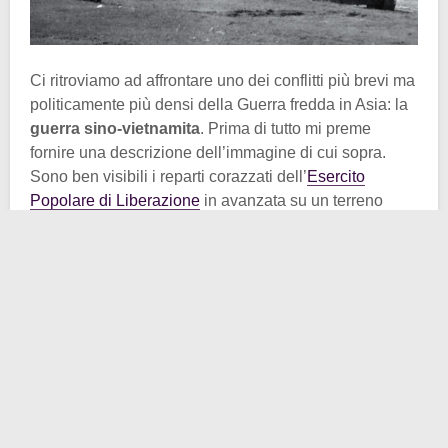
Ci ritroviamo ad affrontare uno dei conflitti più brevi ma
politicamente più densi della Guerra fredda in Asia: la
guerra sino-vietnamita
. Prima di tutto mi preme
fornire una descrizione dell’immagine di cui sopra.
Sono ben visibili i reparti corazzati dell’
Esercito
Popolare di Liberazione
in avanzata su un terreno
aperto e spoglio. Probabilmente erano i territori del
Vietnam settentrionale. Tutto ciò durante le prime fasi
dell’offensiva cinese. I mezzi ritratti sono
comunemente identificati come
Type 63
, veicoli
corazzati cingolati da trasporto truppe che, alla fine
degli anni ’70, costituivano una componente
fondamentale delle forze terrestri cinesi, simbolo di un
esercito numeroso ma ancora tecnologicamente
arretrato rispetto agli standard occidentali e sovietici.