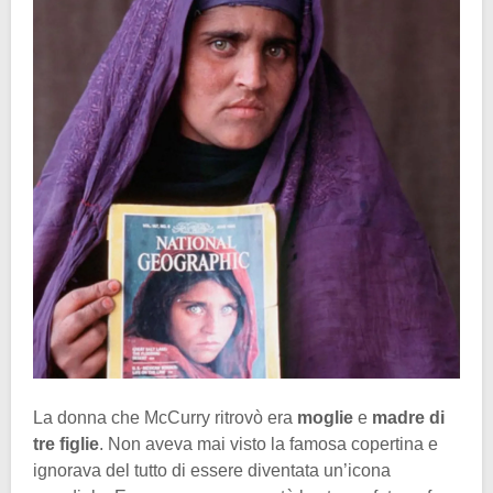
La donna che McCurry ritrovò era
moglie
e
madre di
tre figlie
. Non aveva mai visto la famosa copertina e
ignorava del tutto di essere diventata un’icona