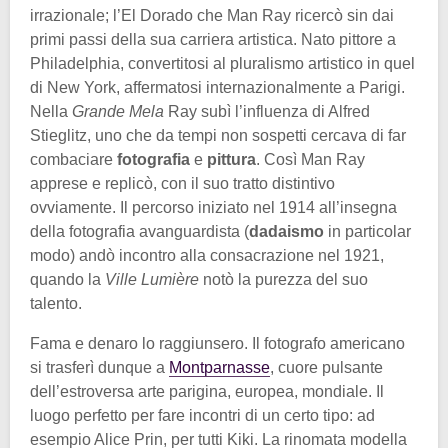
irrazionale; l’El Dorado che Man Ray ricercò sin dai
primi passi della sua carriera artistica. Nato pittore a
Philadelphia, convertitosi al pluralismo artistico in quel
di New York, affermatosi internazionalmente a Parigi.
Nella
Grande Mela
Ray subì l’influenza di Alfred
Stieglitz, uno che da tempi non sospetti cercava di far
combaciare
fotografia
e
pittura
. Così Man Ray
apprese e replicò, con il suo tratto distintivo
ovviamente. Il percorso iniziato nel 1914 all’insegna
della fotografia avanguardista (
dadaismo
in particolar
modo) andò incontro alla consacrazione nel 1921,
quando la
Ville Lumière
notò la purezza del suo
talento.
Fama e denaro lo raggiunsero. Il fotografo americano
si trasferì dunque a
Montparnasse
, cuore pulsante
dell’estroversa arte parigina, europea, mondiale. Il
luogo perfetto per fare incontri di un certo tipo: ad
esempio Alice Prin, per tutti Kiki. La rinomata modella