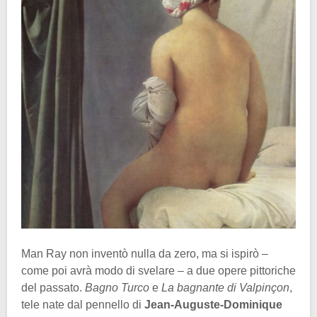
Man Ray non inventò nulla da zero, ma si ispirò –
come poi avrà modo di svelare – a due opere pittoriche
del passato.
Bagno Turco
e
La bagnante di Valpinçon
,
tele nate dal pennello di
Jean-Auguste-Dominique