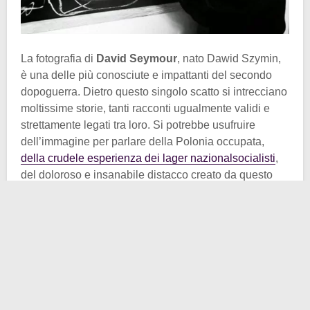
La fotografia di
David Seymour
, nato Dawid Szymin,
è una delle più conosciute e impattanti del secondo
dopoguerra. Dietro questo singolo scatto si intrecciano
moltissime storie, tanti racconti ugualmente validi e
strettamente legati tra loro. Si potrebbe usufruire
dell’immagine per parlare della Polonia occupata,
della crudele esperienza dei lager nazionalsocialisti
,
del doloroso e insanabile distacco creato da questo
dramma nelle personalità più fragili, così come
volendo si potrebbe tirare in ballo la vicenda di
Seymour, protagonista assoluto degli eventi che visse
grazie ad un tocco professionale ed artistico unico nel
suo genere, capace di estrarre e dunque di
immortalare il più sincero e vivido dei sentimenti dai
suoi soggetti fotografici.