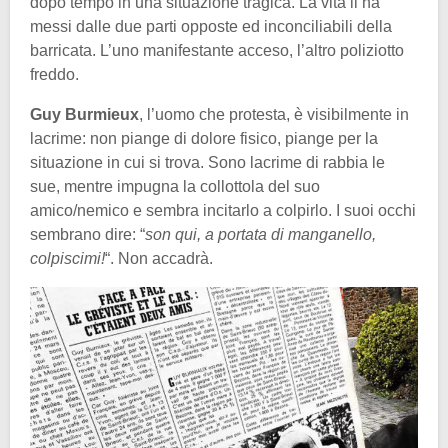
dopo tempo in una situazione tragica. La vita li ha
messi dalle due parti opposte ed inconciliabili della
barricata. L’uno manifestante acceso, l’altro poliziotto
freddo.
Guy Burmieux
, l’uomo che protesta, è visibilmente in
lacrime: non piange di dolore fisico, piange per la
situazione in cui si trova. Sono lacrime di rabbia le
sue, mentre impugna la collottola del suo
amico/nemico e sembra incitarlo a colpirlo. I suoi occhi
sembrano dire: “
son qui, a portata di manganello,
colpiscimi!
“. Non accadrà.