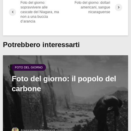
Foto del giorno:
Foto del giorno: dollari
sopravvivere alle
americani, sangue
cascate del Niagara, ma
nicaraguense
non a una buccia
d’arancia
Potrebbero interessarti
FOTO DEL GIORNO
Foto del giorno: il popolo del
carbone
Alessandro Marinucci