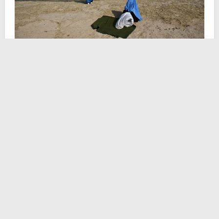
Dietro quello sfondo brullo, arido persino nel contrasto
con l’azzurro pastello del firmamento, c’è una
condanna
che ancora oggi molti si sforzano nel
definire “cultura locale” o “tradizione religiosa”. Risalta
la distanza tra i soggetti dello scatto, così come spicca
la tonalità del loro asfissiante vestiario, la quale si
alterna al color maggese dello scenario.
Considerazioni frivole, se si pensa all’urgenza
dell’accaduto e il contesto sociale in cui trova spazio.
L’ho definita una condanna, perché non saprei
altrimenti come indicare un qualcosa che sanziona
14,2 milioni di individui di sesso femminile alla
non-
libertà
. Le costringe all’impari dipendenza, ad essere
subalterne di un uomo che per inviolabile diritto divino