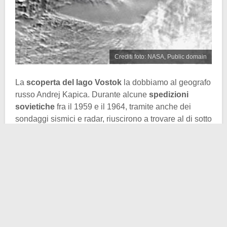
Crediti foto: NASA, Public domain
La
scoperta del lago Vostok
la dobbiamo al geografo
russo Andrej Kapica. Durante alcune
spedizioni
sovietiche
fra il 1959 e il 1964, tramite anche dei
sondaggi sismici e radar, riuscirono a trovare al di sotto
del ghiaccio questo lago.
A causa del fatto che si trova ben in profondità sotto il
ghiaccio, ecco che è probabilmente il lago più antico e
invariato della Terra. Pensate che
le sue acque e il
suo habitat hanno milioni di anni
. Sì, perché il lago
potrebbe ospitare delle forme di vita. Nonostante si
trovi sotto il ghiaccio, infatti, ecco che l’acqua ha una
temperatura media di -3°C
, quindi maggiore rispetto