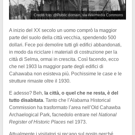
Crediti foto: @Public domain, via Wikimedia Commons
A inizio del XX secolo un uomo comprò la maggior
parte del suolo della città vecchia, spendendo 500
dollari. Fece poi demolire tutti gli edifici abbandonati,
in modo da riciclare i materiali di costruzione per la
città di Selma, ormai in crescita. Così facendo, ecco
che nel 1903 la maggior parte degli edifici di
Cahawaba non esisteva più. Pochissime le case e le
strutture rimaste oltre il 1930.
E adesso? Beh,
la città, o quel che ne resta, è del
tutto disabitata
. Tanto che l’Alabama Historical
Commission ha trasformato l’area nell’Old Cahawba
Archaelogical Park, facnedolo entrare nel
National
Register of Historic Places
nel 1973.
Attualmente i visitatori si recano sul posto perché