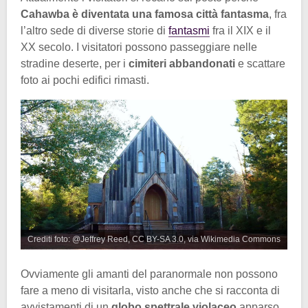
Cahawba
è diventata una famosa città fantasma
, fra
l’altro sede di diverse storie di
fantasmi
fra il XIX e il
XX secolo. I visitatori possono passeggiare nelle
stradine deserte, per i
cimiteri abbandonati
e scattare
foto ai pochi edifici rimasti.
Crediti foto: @Jeffrey Reed, CC BY-SA 3.0, via Wikimedia Commons
Ovviamente gli amanti del paranormale non possono
fare a meno di visitarla, visto anche che si racconta di
avvistamenti di un
globo spettrale violaceo
apparso