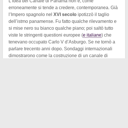
L’idea del Canale di Panama non è, come
erroneamente si tende a credere, contemporanea. Già
l’Impero spagnolo nel
XVI secolo
ipotizzò il taglio
dell’istmo panamense. Fu fatto qualche rilevamento e
si mise nero su bianco qualche piano; poi saltò tutto
viste le stringenti questioni europee (
e italiane
) che
tenevano occupato Carlo V d’Asburgo. Se ne tornò a
parlare trecento anni dopo. Sondaggi internazionali
dimostrarono come la costruzione di un canale di
collegamento fra l’Oceano Pacifico e l’Oceano
Atlantico fosse possibile solamente in due punti: a
Panama
e in
Nicaragua
.