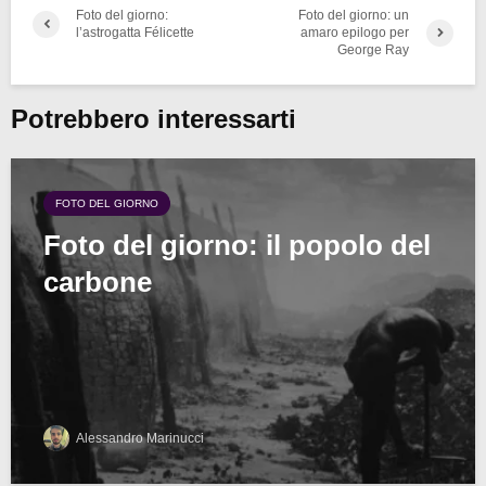
Foto del giorno:
Foto del giorno: un
l’astrogatta Félicette
amaro epilogo per
George Ray
Potrebbero interessarti
FOTO DEL GIORNO
Foto del giorno: il popolo del
carbone
Alessandro Marinucci