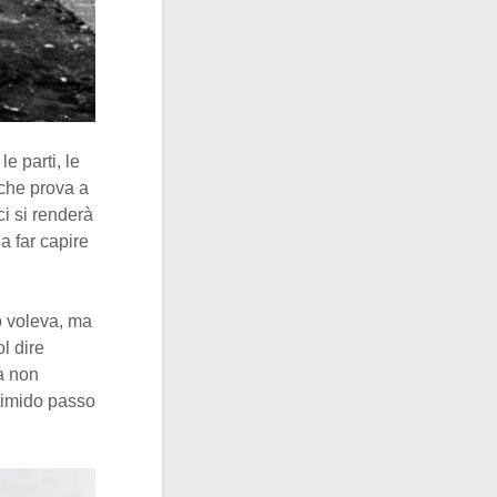
e parti, le
che prova a
ci si renderà
a far capire
to voleva, ma
l dire
a non
timido passo