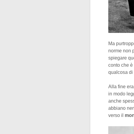
Ma purtroppo
norme non p
spiegare qu
conto che è 
qualcosa di 
Alla fine er
in modo leg
anche spess
abbiano nem
verso il
mon