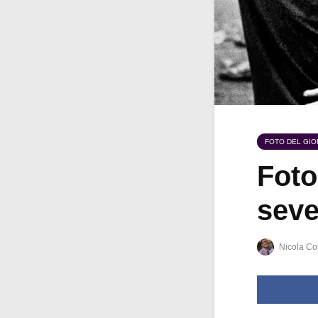
FOTO DEL GI
Foto
seve
Nicola Co