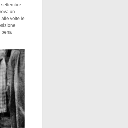
0 settembre
prova un
alle volte le
osizione
la pena