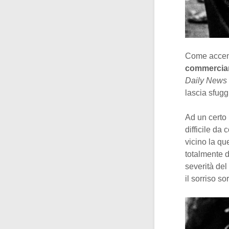
Come accenna
commercian
Daily News
lascia sfugg
Ad un certo 
difficile da
vicino la qu
totalmente d
severità del
il sorriso so