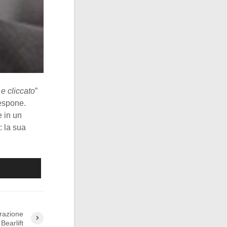
e cliccato
”
 espone.
e in un
: la sua
razione
Bearlift