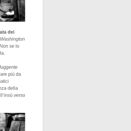
ata dei
Washington
 Non se lo
la.
 fuggente
vare più da
atici
nza della
ll’insù verso