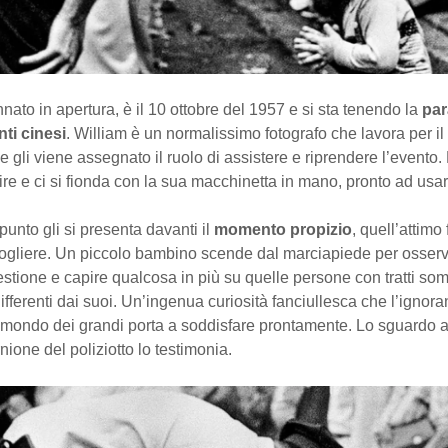
to in apertura, è il 10 ottobre del 1957 e si sta tenendo la
par
ti cinesi
. William è un normalissimo fotografo che lavora per il
e gli viene assegnato il ruolo di assistere e riprendere l’evento.
ire e ci si fionda con la sua macchinetta in mano, pronto ad usar
punto gli si presenta davanti il
momento propizio
, quell’attimo
 cogliere. Un piccolo bambino scende dal marciapiede per osser
estione e capire qualcosa in più su quelle persone con tratti som
ifferenti dai suoi. Un’ingenua curiosità fanciullesca che l’ignora
 mondo dei grandi porta a soddisfare prontamente. Lo sguardo a
rnione del poliziotto lo testimonia.