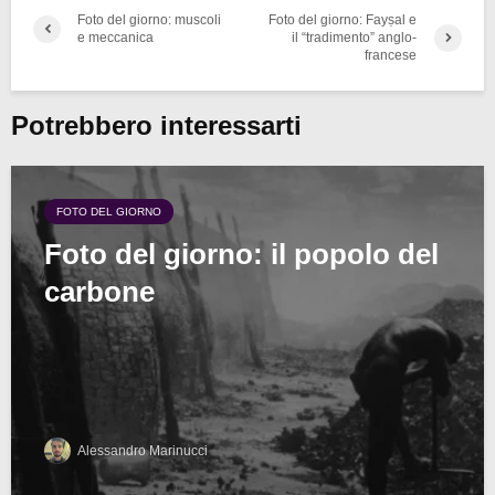
Foto del giorno: muscoli
Foto del giorno: Fayṣal e
e meccanica
il “tradimento” anglo-
francese
Potrebbero interessarti
FOTO DEL GIORNO
Foto del giorno: il popolo del
carbone
Alessandro Marinucci