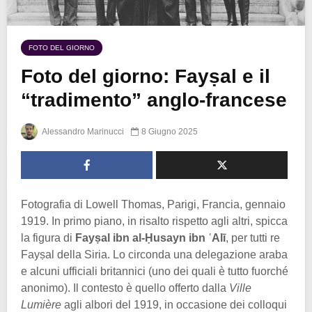
FOTO DEL GIORNO
Foto del giorno: Fayṣal e il
“tradimento” anglo-francese
Alessandro Marinucci
8 Giugno 2025
Fotografia di Lowell Thomas, Parigi, Francia, gennaio
1919. In primo piano, in risalto rispetto agli altri, spicca
la figura di
Fayṣal ibn al-Ḥusayn ibn ʿAlī
, per tutti re
Fayṣal della Siria. Lo circonda una delegazione araba
e alcuni ufficiali britannici (uno dei quali è tutto fuorché
anonimo). Il contesto è quello offerto dalla
Ville
Lumière
agli albori del 1919, in occasione dei colloqui