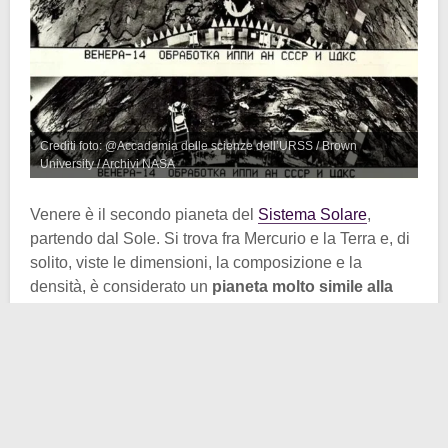
Crediti foto: @Accademia delle scienze dell’URSS / Brown
University / Archivi NASA
Venere è il secondo pianeta del
Sistema Solare
,
partendo dal Sole. Si trova fra Mercurio e la Terra e, di
solito, viste le dimensioni, la composizione e la
densità, è considerato un
pianeta molto simile alla
Terra
. Solo che l’abitabilità è alquanto diversa.
Venere, infatti, è un
pianeta del tutto inabitabile per
l’uomo
. Circondato da una densa atmosfera di
nubi
tossiche e acide
, è impossibile vivere sulla sua
superficie in quanto un effetto serra del tutto
incontrollato blocca a terra il calore solare. Questo fa sì