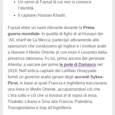
Un servo di Fayṣal di cui non si conosce
l’identità.
Il capitano Hassan Khadri.
Fayṣal ebbe un ruolo rilevante durante la
Prima
guerra mondiale
. In qualità di figlio di al-Ḥusayn ibn
ʿAlī,
sharīf
de La Mecca, partecipò attivamente alle
operazioni che condussero gli inglesi e i rivoltosi arabi
a liberare il Medio Oriente (e con esso il Levante) dalla
presenza ottomana. Fu lui, prima ancora del generale
Allenby, a varcare per primo
le porte di Damasco
nel
1918. Nell’antica capitale del califfato Omayyade
formò un governo arabo ignaro degli
accordi Sykes-
Picot
, in base ai quali Francia e Inghilterra tracciavano
una linea in Medio Oriente, accaparrandosi ciò che
c’era sotto e ciò che si trovava al di sopra di essa.
Tradotto: Libano e Siria alla Francia; Palestina,
Transgiordania e Iraq all’Inghilterra.