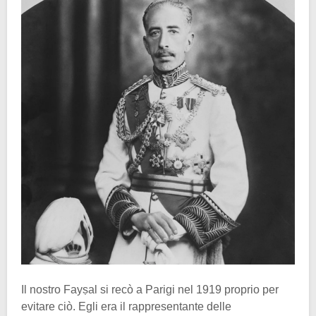
Il nostro Fayṣal si recò a Parigi nel 1919 proprio per
evitare ciò. Egli era il rappresentante delle