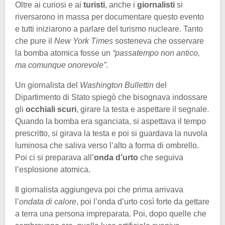
Oltre ai curiosi e ai
turisti
, anche i
giornalisti
si
riversarono in massa per documentare questo evento
e tutti iniziarono a parlare del turismo nucleare. Tanto
che pure il
New York Times
sosteneva che osservare
la bomba atomica fosse un
“passatempo non antico,
ma comunque onorevole”
.
Un giornalista del
Washington Bullettin
del
Dipartimento di Stato spiegò che bisognava indossare
gli
occhiali scuri
, girare la testa e aspettare il segnale.
Quando la bomba era sganciata, si aspettava il tempo
prescritto, si girava la testa e poi si guardava la nuvola
luminosa che saliva verso l’alto a forma di ombrello.
Poi ci si preparava all’
onda d’urto
che seguiva
l’esplosione atomica.
Il giornalista aggiungeva poi che prima arrivava
l’
ondata di calore
, poi l’onda d’urto così forte da gettare
a terra una persona impreparata. Poi, dopo quelle che