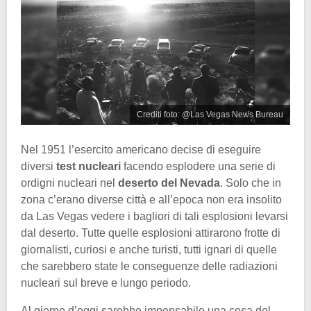
Crediti foto: @Las Vegas News Bureau
Nel 1951 l’esercito americano decise di eseguire
diversi
test nucleari
facendo esplodere una serie di
ordigni nucleari nel
deserto del Nevada
. Solo che in
zona c’erano diverse città e all’epoca non era insolito
da Las Vegas vedere i bagliori di tali esplosioni levarsi
dal deserto. Tutte quelle esplosioni attirarono frotte di
giornalisti, curiosi e anche turisti, tutti ignari di quelle
che sarebbero state le conseguenze delle radiazioni
nucleari sul breve e lungo periodo.
Al giorno d’oggi sarebbe impensabile una cosa del