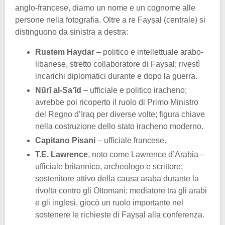
anglo-francese, diamo un nome e un cognome alle
persone nella fotografia. Oltre a re Fayṣal (centrale) si
distinguono da sinistra a destra:
Rustem Haydar
– politico e intellettuale arabo-
libanese, stretto collaboratore di Faysal; rivestì
incarichi diplomatici durante e dopo la guerra.
Nūrī al-Sa‘īd
– ufficiale e politico iracheno;
avrebbe poi ricoperto il ruolo di Primo Ministro
del Regno d’Iraq per diverse volte; figura chiave
nella costruzione dello stato iracheno moderno.
Capitano Pisani
– ufficiale francese.
T.E. Lawrence
, noto come Lawrence d’Arabia –
ufficiale britannico, archeologo e scrittore;
sostenitore attivo della causa araba durante la
rivolta contro gli Ottomani; mediatore tra gli arabi
e gli inglesi, giocò un ruolo importante nel
sostenere le richieste di Fayṣal alla conferenza.