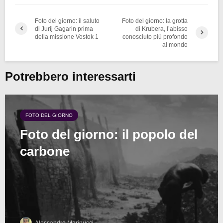
Foto del giorno: il saluto
Foto del giorno: la grotta
di Jurij Gagarin prima
di Krubera, l’abisso
della missione Vostok 1
conosciuto più profondo
al mondo
Potrebbero interessarti
FOTO DEL GIORNO
Foto del giorno: il popolo del
carbone
Alessandro Marinucci