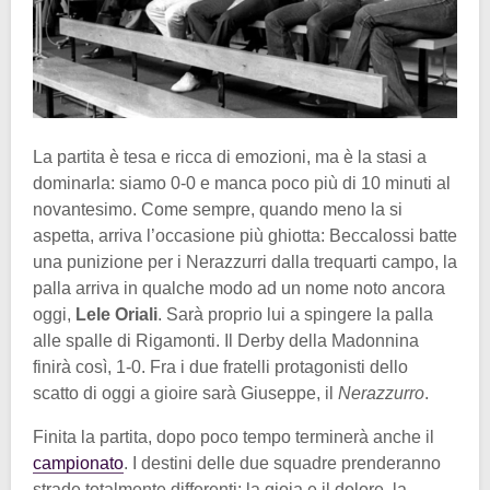
La partita è tesa e ricca di emozioni, ma è la stasi a
dominarla: siamo 0-0 e manca poco più di 10 minuti al
novantesimo. Come sempre, quando meno la si
aspetta, arriva l’occasione più ghiotta: Beccalossi batte
una punizione per i Nerazzurri dalla trequarti campo, la
palla arriva in qualche modo ad un nome noto ancora
oggi,
Lele Oriali
. Sarà proprio lui a spingere la palla
alle spalle di Rigamonti. Il Derby della Madonnina
finirà così, 1-0. Fra i due fratelli protagonisti dello
scatto di oggi a gioire sarà Giuseppe, il
Nerazzurro
.
Finita la partita, dopo poco tempo terminerà anche il
campionato
. I destini delle due squadre prenderanno
strade totalmente differenti: la gioia e il dolore, la