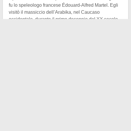
fu lo speleologo francese Édouard-Alfred Martel. Egli
visitò il massiccio dell’Arabika, nel Caucaso
occidentale, durante il primo decennio del XX secolo.
Nei suoi resoconti si può trovare qualche accenno
inerente la cava, nulla più. Pochissimi anni dopo, un
abilissimo geologo di nome
Alexander
Alexandrovich Kruber
(1871-1941), padre della
carsologia russa, studiò la stessa area geografica.
L’esperienza occupò il biennio 1909-10, dopo il quale
redasse e pubblicò monografie sulla “particolare
morfologia dell’Arabika”, affermando come fosse
auspicabile il ritrovamento di un complesso sistema
sotterraneo di caverne e condotti. Così fu, ma
cinquant’anni dopo la previsione.