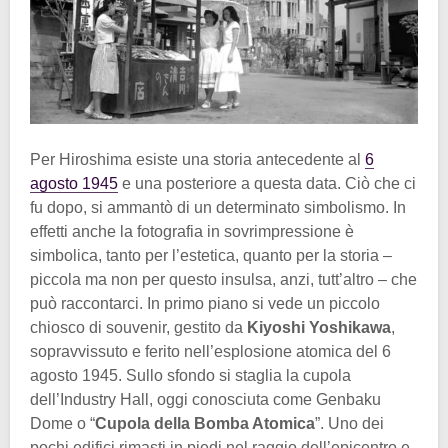
Per Hiroshima esiste una storia antecedente al
6
agosto 1945
e una posteriore a questa data. Ciò che ci
fu dopo, si ammantò di un determinato simbolismo. In
effetti anche la fotografia in sovrimpressione è
simbolica, tanto per l’estetica, quanto per la storia –
piccola ma non per questo insulsa, anzi, tutt’altro – che
può raccontarci. In primo piano si vede un piccolo
chiosco di souvenir, gestito da
Kiyoshi Yoshikawa
,
sopravvissuto e ferito nell’esplosione atomica del 6
agosto 1945. Sullo sfondo si staglia la cupola
dell’Industry Hall, oggi conosciuta come Genbaku
Dome o “
Cupola della Bomba Atomica
”. Uno dei
pochi edifici rimasti in piedi nel raggio dell’epicentro e