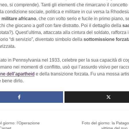
o, si comprende). Tanti gli elementi che rimarcano il concetto 
lla condizione sociale, politica e militare in cui versa la Rhodesia
militare africano
, che con volto serio e fucile in primo piano, 
hi che giocano a golf con fare distratto. Poi il dettaglio della
sa
tata?). Quest’ultima, attaccata alla cintura del soldato, rafforza i
rio “di servizio”, diventato simbolo della
sottomissione forzat
arizzata.
 nato in Pennsylvania nel 1933, celebre per la sua capacità di cog
ano nei momenti di conflitto, usò qui l’assurdo visivo per racc
ne dell’apartheid
e della transizione forzata. Fu una mossa arti
 bene dirlo.
l giorno: l’Operazione
Foto del giorno: la Patago
Carpet
vittime del suo 