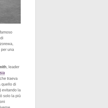
l famoso
 di
uzorewa,
o per una
mith
, leader
sia
 che traeva
 quello di
) evitando la
ò solo la più
ioni
iverse