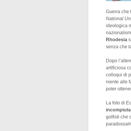
Guerra che f
National Un
ideologica m
nazionalismo
Rhodesia
s
senza che t
Dopo l’alter
artificiosa 
colloqui di 
niente alle 
poter otten
La foto di 
incompiuta
golfisti che 
paradossalm