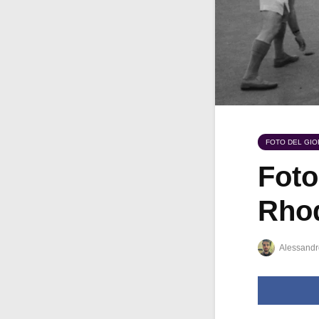
FOTO DEL GI
Foto
Rhod
Alessandr