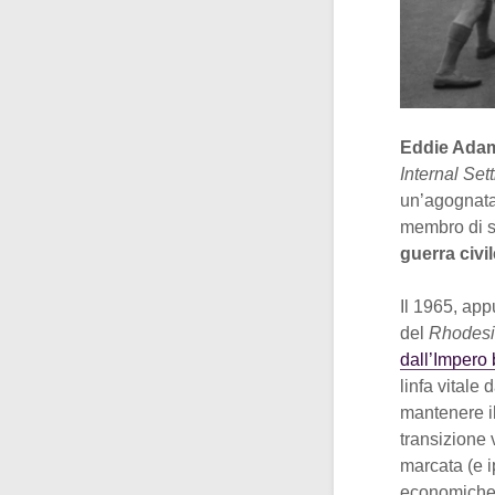
Eddie Ada
Internal Set
un’agognata
membro di s
guerra civil
Il 1965, app
del
Rhodesi
dall’Impero 
linfa vitale
mantenere il
transizione 
marcata (e i
economiche,