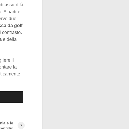
di assurdità
. A partire
serve due
cca da golf
l contrasto.
a
e della
liere il
ontare la
sticamente
nia e le
petrolio