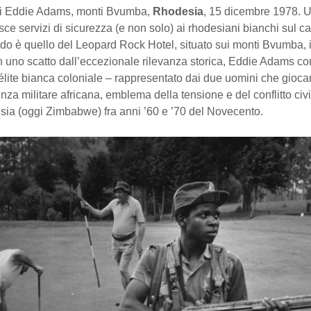
di Eddie Adams, monti Bvumba,
Rhodesia
, 15 dicembre 1978. 
sce servizi di sicurezza (e non solo) ai rhodesiani bianchi sul 
ndo è quello del Leopard Rock Hotel, situato sui monti Bvumba, 
 uno scatto dall’eccezionale rilevanza storica, Eddie Adams con
lite bianca coloniale – rappresentato dai due uomini che giocan
nza militare africana, emblema della tensione e del conflitto civ
sia (oggi Zimbabwe) fra anni ’60 e ’70 del Novecento.