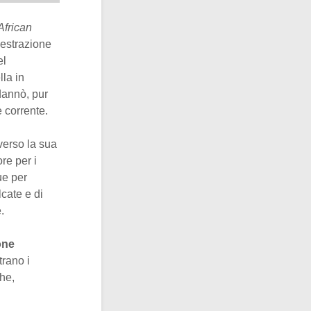
frican
’estrazione
el
lla in
ndannò, pur
 corrente.
 verso la sua
re per i
ue per
lcate e di
.
one
trano i
che,