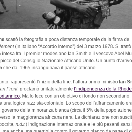
ms
scattò la fotografia a poca distanza temporale dalla firma de
tlement
(in italiano “Accordo Interno”) del 3 marzo 1978. Si trattò
 intesa fra il premier rhodesiano Ian Smith e il vescovo Abel M
picco del Consiglio Nazionale Africano Unito. Un punto d’arriv
e
che dal 1965 insanguinava il paese africano.
unto, rappresentò l’inizio della fine: l’allora primo ministro
Ian S
an Front
, proclamò unilateralmente
l’indipendenza della Rhode
britannico
. Ma lo fece con un obiettivo di fondo non secondario,
 da una logica razzista-coloniale. Lo scopo dell’affrancamento era
 governo della minoranza bianca (circa il 5% della popolazione
verso la maggioranza africana nera. La dichiarazione non suscit
pocrita,
n.d.r.
) indignazione internazionale e le più pesanti sanz
 ma anche una guerriglia contro il governo bianco da parte di d