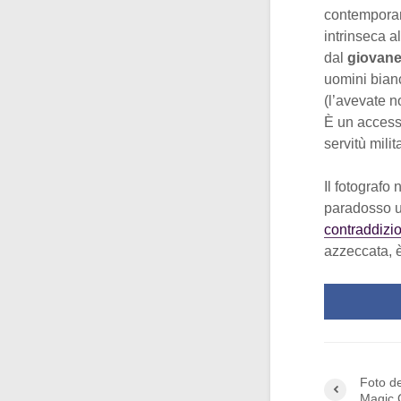
contemporane
intrinseca a
dal
giovane 
uomini bianc
(l’avevate no
È un accesso
servitù milit
Il fotografo
paradosso um
contraddizio
azzeccata, è
Foto de
Magic 