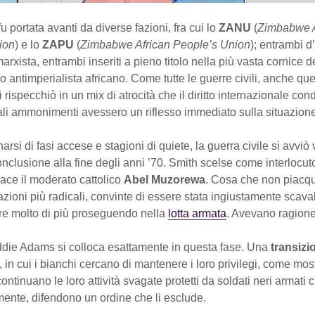
u portata avanti da diverse fazioni, fra cui lo
ZANU
(
Zimbabwe A
ion
) e lo
ZAPU
(
Zimbabwe African People’s Union
); entrambi d
arxista, entrambi inseriti a pieno titolo nella più vasta cornice d
 antimperialista africano. Come tutte le guerre civili, anche que
i rispecchiò in un mix di atrocità che il diritto internazionale co
ali ammonimenti avessero un riflesso immediato sulla situazione
narsi di fasi accese e stagioni di quiete, la guerra civile si avviò
conclusione alla fine degli anni ’70. Smith scelse come interlocuto
pace il moderato cattolico
Abel Muzorewa
. Cosa che non piacq
fazioni più radicali, convinte di essere stata ingiustamente scava
ere molto di più proseguendo nella
lotta armata
. Avevano ragione
Eddie Adams si colloca esattamente in questa fase. Una
transizi
, in cui i bianchi cercano di mantenere i loro privilegi, come mos
continuano le loro attività svagate protetti da soldati neri armati 
ente, difendono un ordine che li esclude.