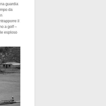
Una guardia
campo da
in
trapporre il
o a golf –
ile esploso