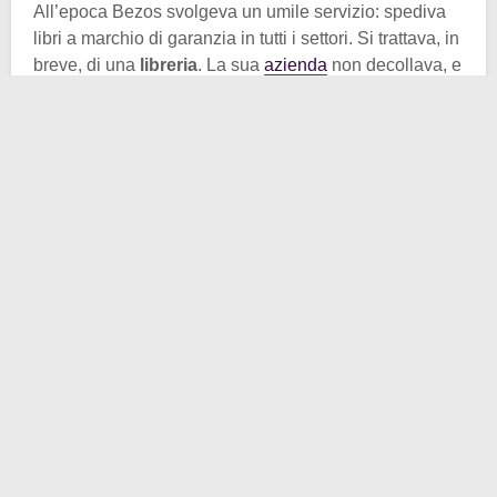
All’epoca Bezos svolgeva un umile servizio: spediva
libri a marchio di garanzia in tutti i settori. Si trattava, in
breve, di una
libreria
. La sua
azienda
non decollava, e
non dava nemmeno segni di partenza ancora. Nata nel
1994, il piano aziendale stilato in maniera lungimirante
da Bezos, non prevedeva infatti guadagni per i primi 4-
5 anni. Forse non immaginava nemmeno il successo
ottenuto in seguito a dirla tutta.
Nel 2002, dopo la
bolla delle dot-com
, quando molte
aziende del settore internet fallirono, Amazon
resistette. Quell’anno guadagno 5 milioni di dollari,
ovvero un centesimo per azione, non moltissimo, ma
comunque qualcosa. La vera notizia è, col senno di
poi, che da quel momento chiuderà ogni anno con un
segno + e crescerà a dismisura. Oggi se si parla di
Amazon si parla necessariamente di miliardi.