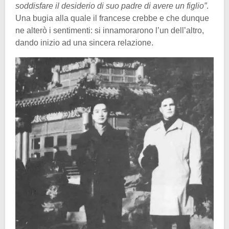
soddisfare il desiderio di suo padre di avere un figlio”
.
Una bugia alla quale il francese crebbe e che dunque
ne alterò i sentimenti: si innamorarono l’un dell’altro,
dando inizio ad una sincera relazione.