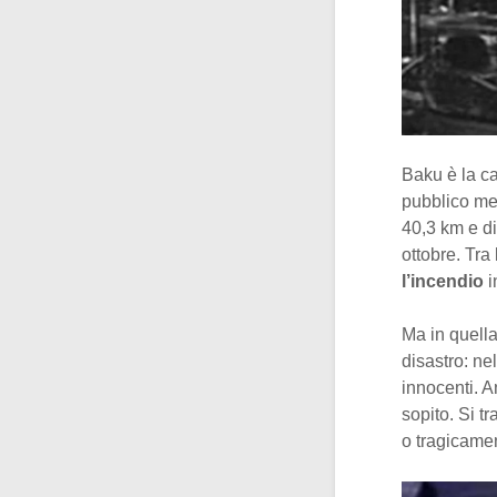
Baku è la ca
pubblico met
40,3 km e di
ottobre. Tra
l’incendio
i
Ma in quell
disastro: ne
innocenti. A
sopito. Si t
o tragicamen