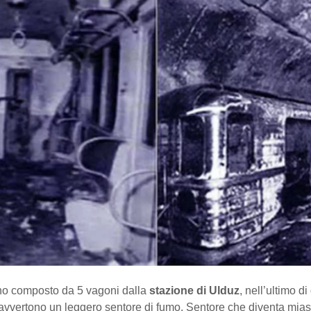
reno composto da 5 vagoni dalla
stazione di Ulduz
, nell’ultimo di
avvertono un leggero sentore di fumo. Sentore che diventa mi