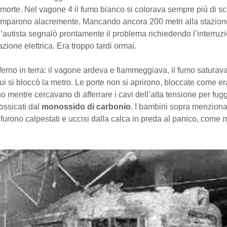
morte. Nel vagone 4 il fumo bianco si colorava sempre più di sc
mparono alacremente. Mancando ancora 200 metri alla stazion
’autista segnalò prontamente il problema richiedendo l’interruz
azione elettrica. Era troppo tardi ormai.
inferno in terra: il vagone ardeva e fiammeggiava, il fumo saturav
 cui si bloccò la metro. Le porte non si aprirono, bloccate come e
o mentre cercavano di afferrare i cavi dell’alta tensione per fuggi
ossicati dal
monossido di carbonio
. I bambini sopra menziona
 furono calpestati e uccisi dalla calca in preda al panico, come mo