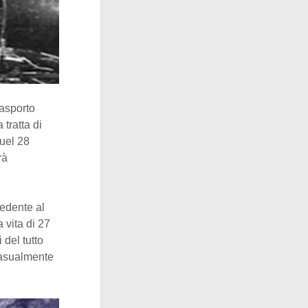
rasporto
tratta di
quel 28
rà
cedente al
 vita di 27
 del tutto
(casualmente