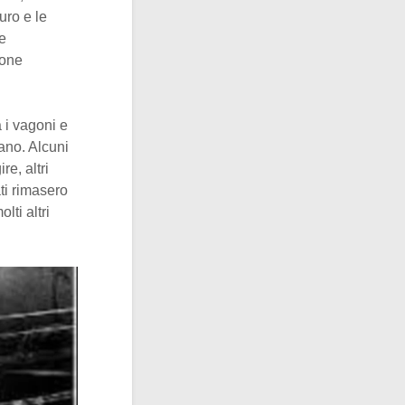
uro e le
e
ione
a i vagoni e
rano. Alcuni
re, altri
ti rimasero
lti altri