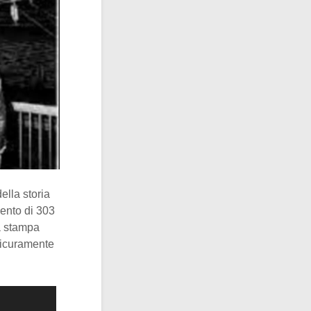
ella storia
amento di 303
ia stampa
sicuramente