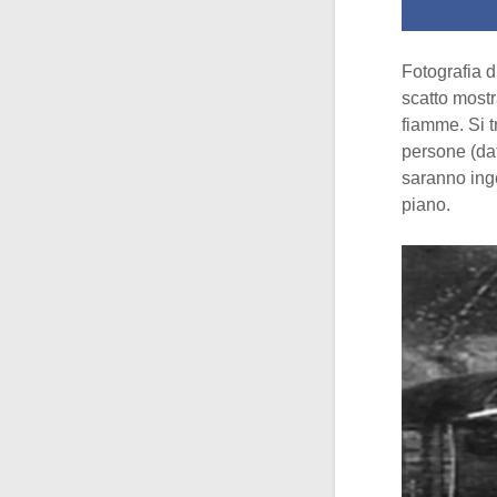
Fotografia 
scatto most
fiamme. Si t
persone (dat
saranno inge
piano.