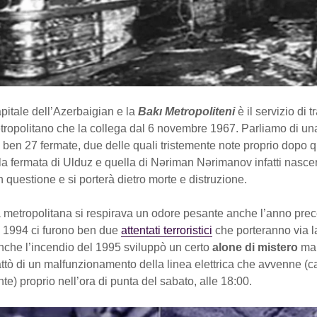
pitale dell’Azerbaigian e la
Bakı Metropoliteni
è il servizio di t
ropolitano che la collega dal 6 novembre 1967. Parliamo di una 
 ben 27 fermate, due delle quali tristemente note proprio dopo 
 la fermata di Ulduz e quella di Nəriman Nərimanov infatti nasce
n questione e si porterà dietro morte e distruzione.
a metropolitana si respirava un odore pesante anche l’anno pre
l 1994 ci furono ben due
attentati terroristici
che porteranno via la
nche l’incendio del 1995 sviluppò un certo
alone di mistero
mai
rattò di un malfunzionamento della linea elettrica che avvenne 
te) proprio nell’ora di punta del sabato, alle 18:00.