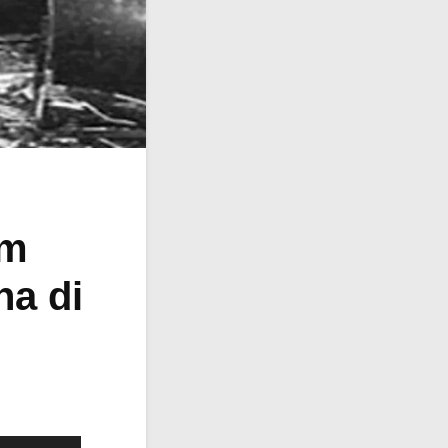
lm
na di