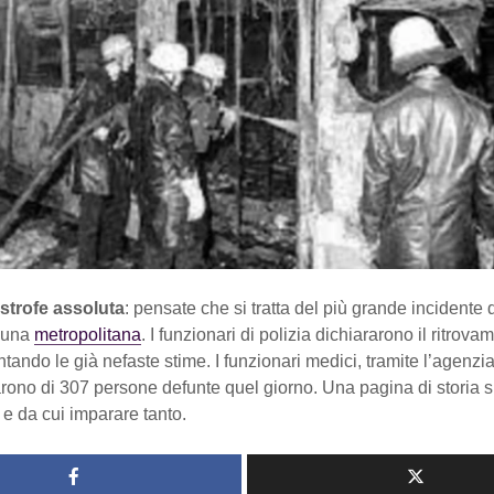
strofe assoluta
: pensate che si tratta del più grande incidente d
 una
metropolitana
. I funzionari di polizia dichiararono il ritrov
tando le già nefaste stime. I funzionari medici, tramite l’agenz
arono di 307 persone defunte quel giorno. Una pagina di storia 
 e da cui imparare tanto.