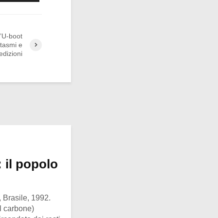
l’U-boot
ntasmi e
edizioni
 il popolo
 Brasile, 1992.
l carbone)