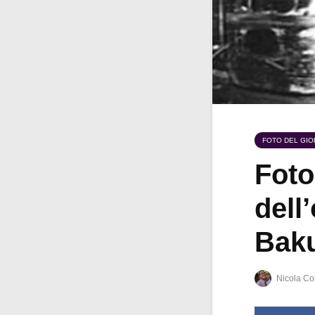
FOTO DEL GI
Foto
dell
Bak
Nicola Co