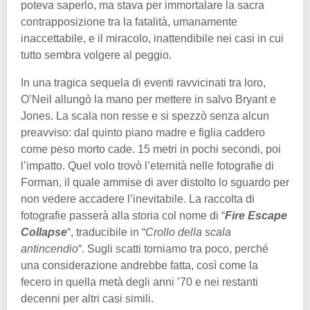
poteva saperlo, ma stava per immortalare la sacra
contrapposizione tra la fatalità, umanamente
inaccettabile, e il miracolo, inattendibile nei casi in cui
tutto sembra volgere al peggio.
In una tragica sequela di eventi ravvicinati tra loro,
O’Neil allungò la mano per mettere in salvo Bryant e
Jones. La scala non resse e si spezzò senza alcun
preavviso: dal quinto piano madre e figlia caddero
come peso morto cade. 15 metri in pochi secondi, poi
l’impatto. Quel volo trovò l’eternità nelle fotografie di
Forman, il quale ammise di aver distolto lo sguardo per
non vedere accadere l’inevitabile. La raccolta di
fotografie passerà alla storia col nome di “
Fire Escape
Collapse
“, traducibile in “
Crollo della scala
antincendio
“. Sugli scatti torniamo tra poco, perché
una considerazione andrebbe fatta, così come la
fecero in quella metà degli anni ’70 e nei restanti
decenni per altri casi simili.