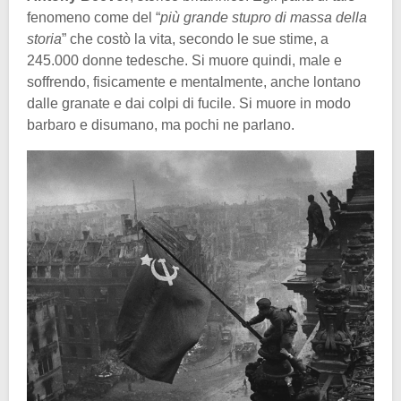
fenomeno come del “
più grande stupro di massa della
storia
” che costò la vita, secondo le sue stime, a
245.000 donne tedesche. Si muore quindi, male e
soffrendo, fisicamente e mentalmente, anche lontano
dalle granate e dai colpi di fucile. Si muore in modo
barbaro e disumano, ma pochi ne parlano.