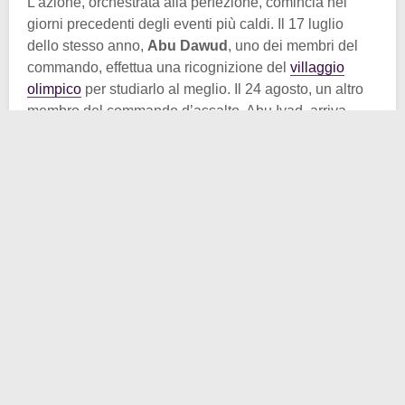
L’azione, orchestrata alla perfezione, comincia nei
giorni precedenti degli eventi più caldi. Il 17 luglio
dello stesso anno,
Abu Dawud
, uno dei membri del
commando, effettua una ricognizione del
villaggio
olimpico
per studiarlo al meglio. Il 24 agosto, un altro
membro del commando d’assalto, Abu Iyad, arriva
all’aeroporto di Francoforte con un altro uomo e una
donna, e 5 valige Samsonite blu uguali.
Quando scattano i controlli su una di queste, che
apparentemente trasportava della biancheria
femminile, la donna in loro compagnia si indispettisce.
Gli agenti, presi da uno scatto di moralità, lasciano
passare la donna, senza toccare la “sua” biancheria.
Si scoprirà solo dopo che in realtà quei bagagli
contenevano
sei Kalašnikov
,
due pistole
mitragliatrici
e
molteplici caricatori
. Oramai però era
troppo tardi.