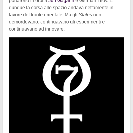
portarono in orbita
Juri Gagarin
e German Titov. E
dunque la corsa allo spazio andava nettamente in
favore del fronte orientale. Ma gli
States
non
demordevano, continuavano gli esperimenti e
continuavano ad innovare.