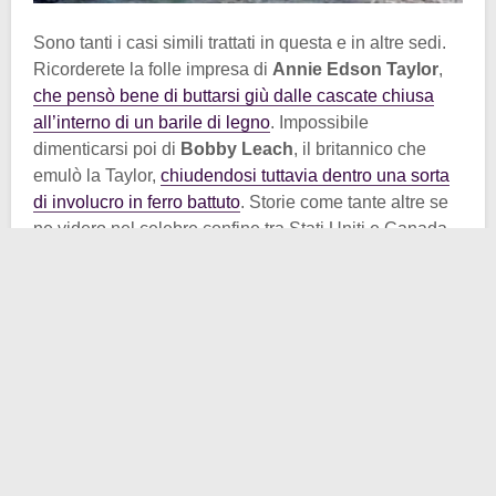
Sono tanti i casi simili trattati in questa e in altre sedi.
Ricorderete la folle impresa di
Annie Edson Taylor
,
che pensò bene di buttarsi giù dalle cascate chiusa
all’interno di un barile di legno
. Impossibile
dimenticarsi poi di
Bobby Leach
, il britannico che
emulò la Taylor,
chiudendosi tuttavia dentro una sorta
di involucro in ferro battuto
. Storie come tante altre se
ne videro nel celebre confine tra Stati Uniti e Canada.
Storie di gente alla ricerca di fama, di uomini e donne
desiderosi di sfidare la sorte per poi poter gridare al
mondo di avercela fatta (salvo poi soccombere…);
vicende di altri tempi insomma.
Negli anni ’90 del XX secolo le imprese di questo tipo
non erano più legali. Le autorità canadesi, in accordo
con quelle statunitensi, avevano messo al bando le
discese deliberate senza autorizzazione, proprio per i
rischi estremi e per scoraggiare l’emulazione.