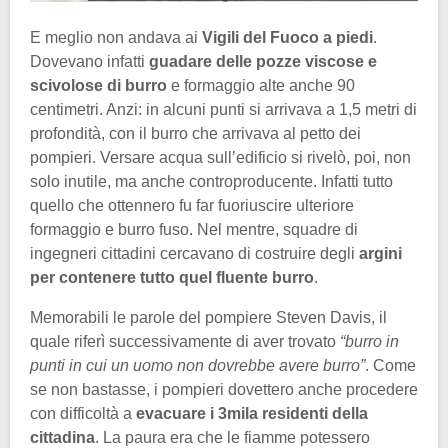
E meglio non andava ai
Vigili del Fuoco a piedi
.
Dovevano infatti
guadare delle pozze viscose e
scivolose di burro
e formaggio alte anche 90
centimetri. Anzi: in alcuni punti si arrivava a 1,5 metri di
profondità, con il burro che arrivava al petto dei
pompieri. Versare acqua sull’edificio si rivelò, poi, non
solo inutile, ma anche controproducente. Infatti tutto
quello che ottennero fu far fuoriuscire ulteriore
formaggio e burro fuso. Nel mentre, squadre di
ingegneri cittadini cercavano di costruire degli
argini
per contenere tutto quel fluente burro
.
Memorabili le parole del pompiere Steven Davis, il
quale riferì successivamente di aver trovato
“burro in
punti in cui un uomo non dovrebbe avere burro”
. Come
se non bastasse, i pompieri dovettero anche procedere
con difficoltà a
evacuare i 3mila residenti della
cittadina
. La paura era che le fiamme potessero