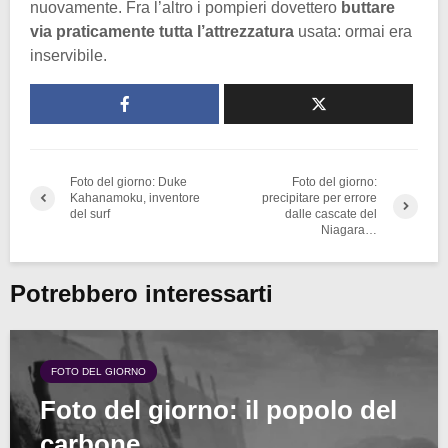
nuovamente. Fra l’altro i pompieri dovettero
buttare
via praticamente tutta l’attrezzatura
usata: ormai era
inservibile.
Foto del giorno: Duke
Foto del giorno:
Kahanamoku, inventore
precipitare per errore
del surf
dalle cascate del
Niagara…
Potrebbero interessarti
FOTO DEL GIORNO
Foto del giorno: il popolo del
carbone