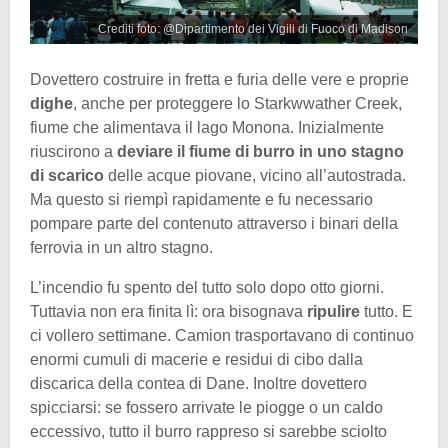
Crediti foto: @Dipartimento dei Vigili di Fuoco di Madison
Dovettero costruire in fretta e furia delle vere e proprie
dighe
, anche per proteggere lo Starkwwather Creek,
fiume che alimentava il lago Monona. Inizialmente
riuscirono a
deviare il fiume di burro in uno stagno
di scarico
delle acque piovane, vicino all’autostrada.
Ma questo si riempì rapidamente e fu necessario
pompare parte del contenuto attraverso i binari della
ferrovia in un altro stagno.
L’incendio fu spento del tutto solo dopo otto giorni.
Tuttavia non era finita lì: ora bisognava
ripulire
tutto. E
ci vollero settimane. Camion trasportavano di continuo
enormi cumuli di macerie e residui di cibo dalla
discarica della contea di Dane. Inoltre dovettero
spicciarsi: se fossero arrivate le piogge o un caldo
eccessivo, tutto il burro rappreso si sarebbe sciolto