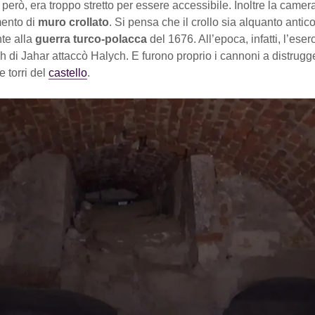
, però, era troppo stretto per essere accessibile. Inoltre la camera
ento di
muro crollato
. Si pensa che il crollo sia alquanto antico
te alla
guerra turco-polacca
del 1676. All’epoca, infatti, l’eserc
 di Jahar attaccò Halych. E furono proprio i cannoni a distrugg
e torri del
castello
.