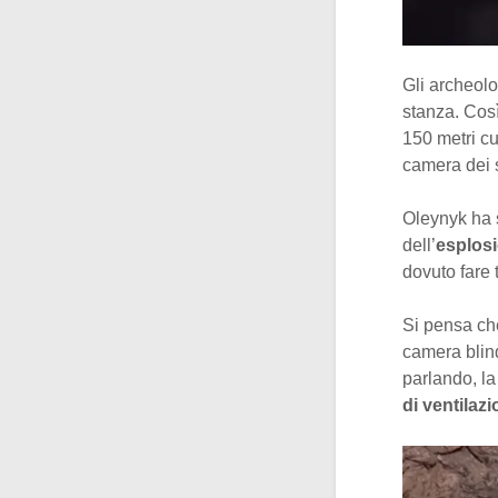
Gli archeolo
stanza. Così
150 metri cu
camera dei s
Oleynyk ha s
dell’
esplos
dovuto fare 
Si pensa ch
camera blind
parlando, la
di ventilaz