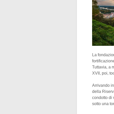
La fondazio
fortificazio
Tuttavia, a 
XVII, poi, t
Arrivando i
della Riserv
condotto di
sotto una to