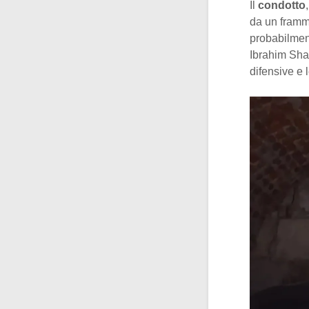
Il
condotto
da un framm
probabilmen
Ibrahim Shah
difensive e l