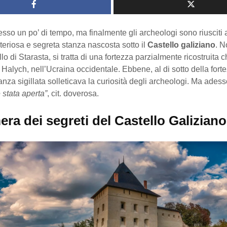
sso un po’ di tempo, ma finalmente gli archeologi sono riusciti
teriosa e segreta stanza nascosta sotto il
Castello galiziano
. N
o di Starasta, si tratta di una fortezza parzialmente ricostruita c
di Halych, nell’Ucraina occidentale. Ebbene, al di sotto della fort
anza sigillata solleticava la curiosità degli archeologi. Ma ades
è stata aperta”
, cit. doverosa.
ra dei segreti del Castello Galiziano