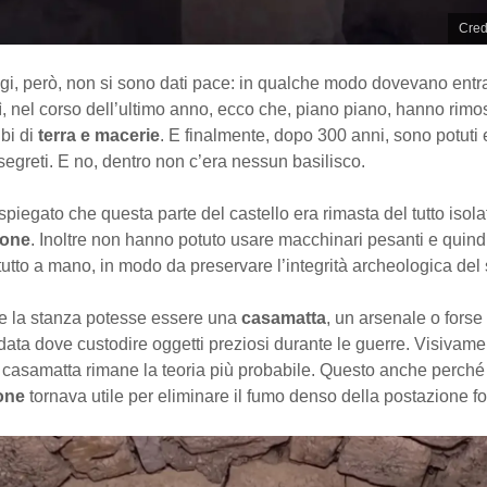
Cred
gi, però, non si sono dati pace: in qualche modo dovevano entra
, nel corso dell’ultimo anno, ecco che, piano piano, hanno rimo
bi di
terra e macerie
. E finalmente, dopo 300 anni, sono potuti 
egreti. E no, dentro non c’era nessun basilisco.
piegato che questa parte del castello era rimasta del tutto isol
ione
. Inoltre non hanno potuto usare macchinari pesanti e quin
tutto a mano, in modo da preservare l’integrità archeologica del s
e la stanza potesse essere una
casamatta
, un arsenale o fors
ata dove custodire oggetti preziosi durante le guerre. Visivame
 casamatta rimane la teoria più probabile. Questo anche perché 
ione
tornava utile per eliminare il fumo denso della postazione for