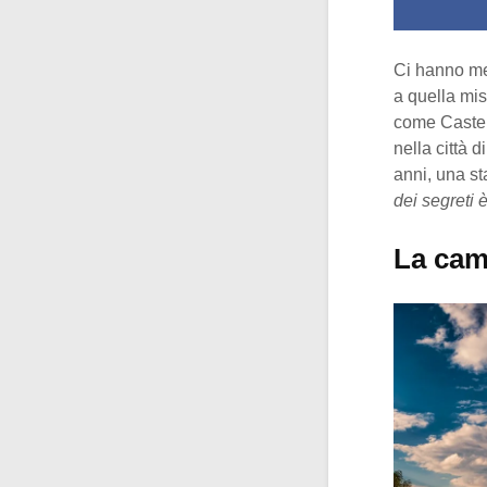
Ci hanno me
a quella mis
come Castell
nella città 
anni, una st
dei segreti 
La came