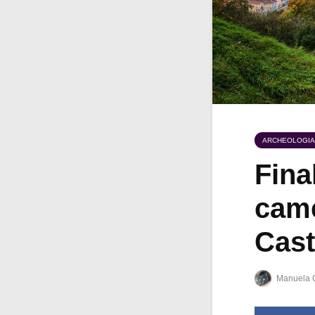
ARCHEOLOGIA
Fina
came
Cast
Manuela 