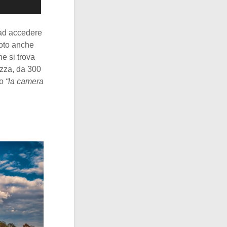
 ad accedere
oto anche
he si trova
ezza, da 300
so
“la camera