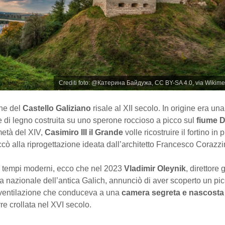
Crediti foto: @Катерина Байдужа, CC BY-SA 4.0, via Wiki
ne del
Castello Galiziano
risale al XII secolo. In origine era una
ne di legno costruita su uno sperone roccioso a picco sul
fiume D
metà del XIV,
Casimiro III il Grande
volle ricostruire il fortino in 
occò alla riprogettazione ideata dall’architetto Francesco Corazzi
n tempi moderni, ecco che nel 2023
Vladimir Oleynik
, direttore
a nazionale dell’antica Galich, annunciò di aver scoperto un pi
 ventilazione che conduceva a una
camera segreta e nascosta
rre crollata nel XVI secolo.