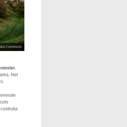
media Commons
niester
.
pietra. Nel
ni.
 generale
ccolo
costruita