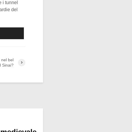
e i tunnel
ardie del
 nel bel
l Sinai?