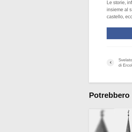
Le storie, in
insieme al s
castello, ec
Svelato
di Erco
Potrebbero 