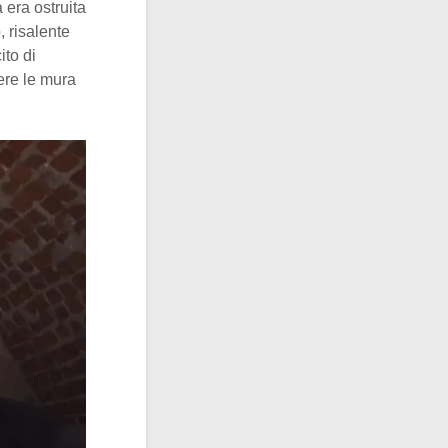
 era ostruita
, risalente
ito di
ere le mura