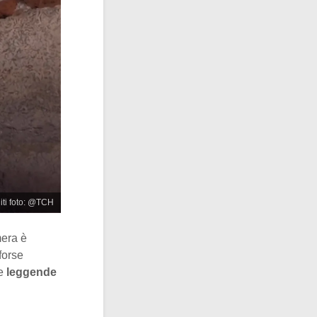
iti foto: @TCH
mera è
forse
le
leggende