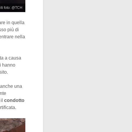
iti foto: @TCH
re in quella
sso più di
entrare nella
ata a causa
di hanno
ito.
e anche una
nte
il
condotto
tificata.