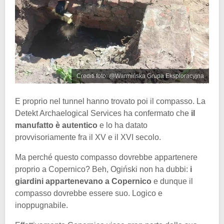
Crediti foto: @Warmińska Grupa Eksploracyjna
E proprio nel tunnel hanno trovato poi il compasso. La
Detekt Archaelogical Services ha confermato che
il
manufatto è autentico
e lo ha datato
provvisoriamente fra il XV e il XVI secolo.
Ma perché questo compasso dovrebbe appartenere
proprio a Copernico? Beh, Ogiński non ha dubbi:
i
giardini appartenevano a Copernico
e dunque il
compasso dovrebbe essere suo. Logico e
inoppugnabile.