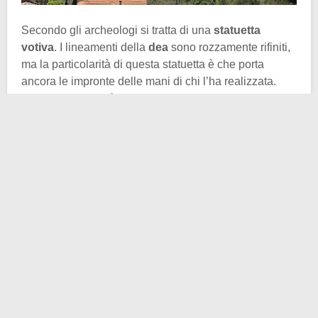
Secondo gli archeologi si tratta di una
statuetta
votiva
. I lineamenti della
dea
sono rozzamente rifiniti,
ma la particolarità di questa statuetta è che porta
ancora le impronte delle mani di chi l’ha realizzata.
Inoltre su di essa è rimasto impresso un motivo di
tessuto, come se in origine la statuetta fosse ricoperta
con un qualche vestito.
A fare l’incredibile scoperta sono stati gli archeologi in
collaborazione con i sommozzatori della Polizia. Il
ritrovamento risale al mese scorso. Sul lato orientale
del lago si trova il
sito archeologico sommerso del
Gran Carro
. Si pensa che qui si trovino i resti di un
villaggio dell’
età del Ferro
, costruito fra il X e il IX
secolo a.C. e, successivamente, sprofondato sotto le
acque del lago.