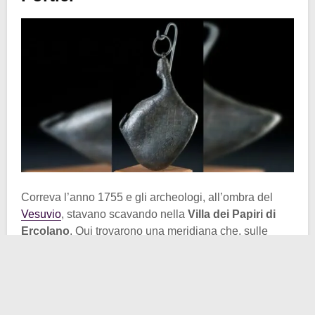
Correva l’anno 1755 e gli archeologi, all’ombra del
Vesuvio
, stavano scavando nella
Villa dei Papiri di
Ercolano
. Qui trovarono una meridiana che, sulle
prime, venne messa un po’ in ombra da altre scoperte
come statue e i
rotoli di Ercolano
. Solo che anche
quella meridiana dall’aspetto così suino era
importante. Infatti era la
più antica meridiana portatile