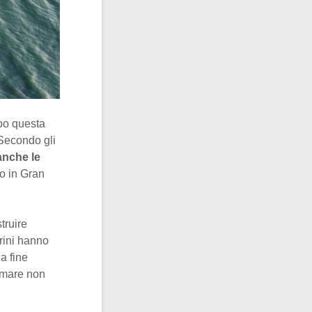
po questa
Secondo gli
anche le
ro in Gran
struire
rini hanno
a fine
l mare non