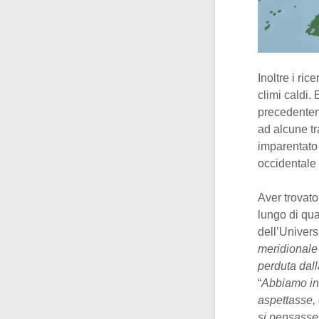
Inoltre i ri
climi caldi.
precedenteme
ad alcune t
imparentato
occidentale 
Aver trovat
lungo di qua
dell’Univers
meridionale 
perduta dalla
“
Abbiamo ina
aspettasse, 
si pensasse