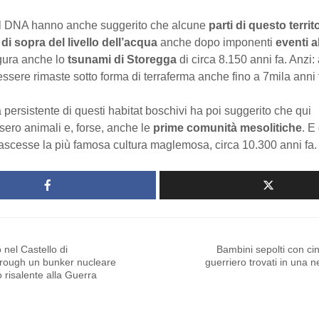
l DNA hanno anche suggerito che alcune
parti di questo territ
di sopra del livello dell’acqua
anche dopo imponenti
eventi a
figura anche lo
tsunami di Storegga
di circa 8.150 anni fa. Anzi
ssere rimaste sotto forma di terraferma anche fino a 7mila anni 
persistente di questi habitat boschivi ha poi suggerito che qui
ero animali e, forse, anche le
prime comunità mesolitiche
. E
ascesse la più famosa cultura maglemosa, circa 10.300 anni fa.
 nel Castello di
Bambini sepolti con ci
rough un bunker nucleare
guerriero trovati in una n
 risalente alla Guerra