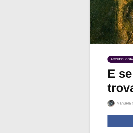
ARCHEOLOGIA
E se
trov
Manuela 