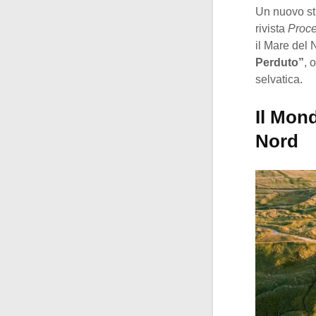
Un nuovo stu
rivista
Proce
il Mare del
Perduto”
, 
selvatica.
Il Mond
Nord