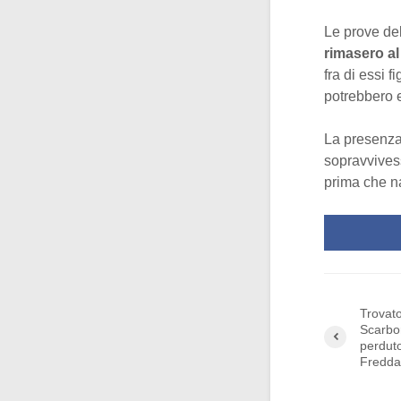
Le prove de
rimasero al 
fra di essi 
potrebbero e
La presenza 
sopravvivess
prima che n
Trovato
Scarbo
perduto
Fredda