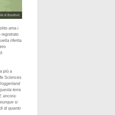
ità di Bradford
olito ama i
 registrato
lla riferita
bero
d-
a più a
ife Sciences
 Doggerland
questa terra
 E ancora:
hiunque si
di di quanto