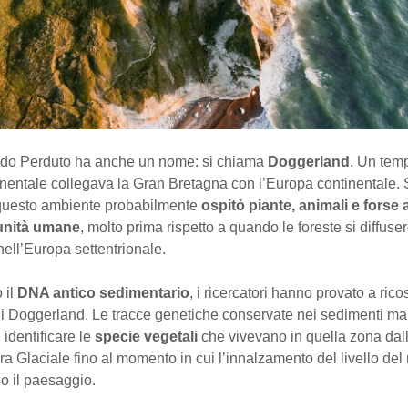
do Perduto ha anche un nome: si chiama
Doggerland
. Un tem
nentale collegava la Gran Bretagna con l’Europa continentale. 
questo ambiente probabilmente
ospitò piante, animali e forse 
unità umane
, molto prima rispetto a quando le foreste si diffuse
ell’Europa settentrionale.
 il
DNA antico sedimentario
, i ricercatori hanno provato a rico
di Doggerland. Le tracce genetiche conservate nei sedimenti ma
identificare le
specie vegetali
che vivevano in quella zona dall
era Glaciale fino al momento in cui l’innalzamento del livello de
 il paesaggio.