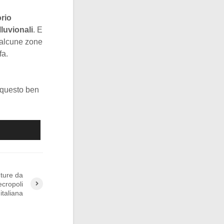
orio
lluvionali
. E
: alcune zone
fa.
 questo ben
nture da
ecropoli
italiana