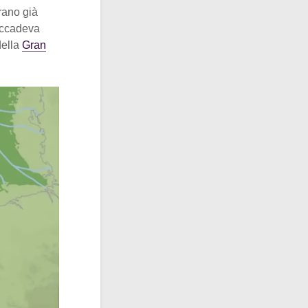
rano già
 accadeva
della
Gran