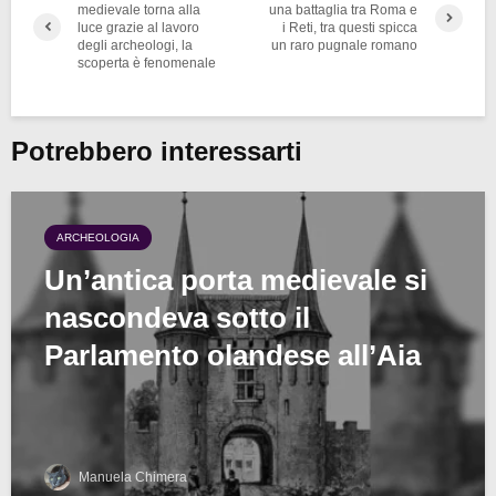
medievale torna alla
una battaglia tra Roma e
luce grazie al lavoro
i Reti, tra questi spicca
degli archeologi, la
un raro pugnale romano
scoperta è fenomenale
Potrebbero interessarti
ARCHEOLOGIA
Un’antica porta medievale si
nascondeva sotto il
Parlamento olandese all’Aia
Manuela Chimera