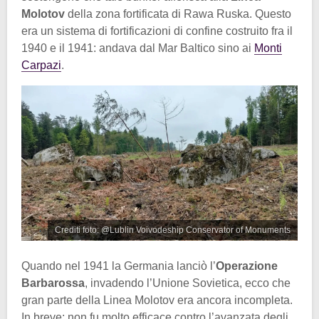
Molotov
della zona fortificata di Rawa Ruska. Questo
era un sistema di fortificazioni di confine costruito fra il
1940 e il 1941: andava dal Mar Baltico sino ai
Monti
Carpazi
.
Crediti foto: @Lublin Voivodeship Conservator of Monuments
Quando nel 1941 la Germania lanciò l’
Operazione
Barbarossa
, invadendo l’Unione Sovietica, ecco che
gran parte della Linea Molotov era ancora incompleta.
In breve: non fu molto efficace contro l’avanzata degli