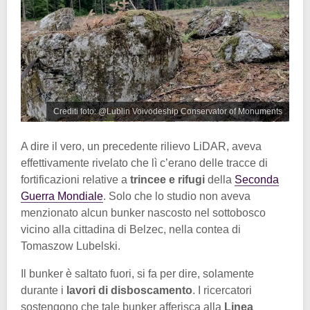
Crediti foto: @Lublin Voivodeship Conservator of Monuments
A dire il vero, un precedente rilievo LiDAR, aveva
effettivamente rivelato che lì c’erano delle tracce di
fortificazioni relative a
trincee e rifugi
della
Seconda
Guerra Mondiale
. Solo che lo studio non aveva
menzionato alcun bunker nascosto nel sottobosco
vicino alla cittadina di Belzec, nella contea di
Tomaszow Lubelski.
Il bunker è saltato fuori, si fa per dire, solamente
durante i
lavori di disboscamento
. I ricercatori
sostengono che tale bunker afferisca alla
Linea