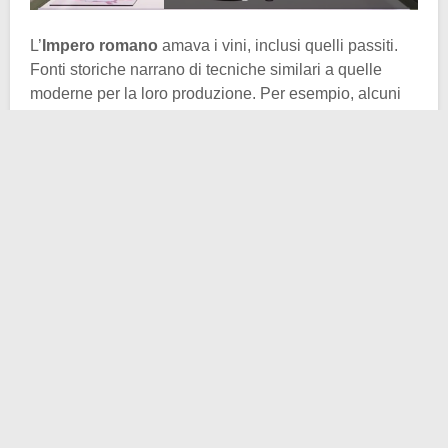
L’
Impero romano
amava i vini, inclusi quelli passiti.
Fonti storiche narrano di tecniche similari a quelle
moderne per la loro produzione. Per esempio, alcuni
passiti sono fatti appassire per tre mesi prima di essere
pressati e destinati alla fermentazione. E come potrete
ben immaginare, si tratta di un processo che richiede
parecchio tempo.
Columella
, scrittore e agricoltore romano, indicava che
l’appassimento e la fermentazione richiedevano
almeno un mese. Pure
Plinio il Vecchio
ad un certo
punto parò di un processo in cui l’uva era parzialmente
fatta appassire sulla vite, poi appassita sui graticci e
infine pigiata otto giorni dopo.