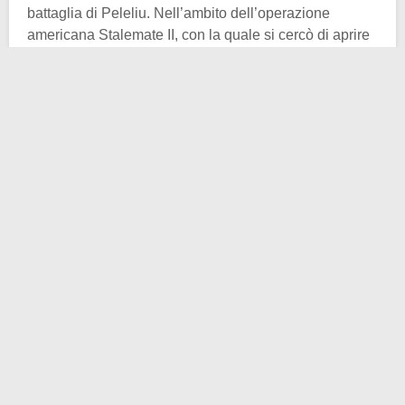
battaglia di Peleliu. Nell’ambito dell’operazione
americana Stalemate II, con la quale si cercò di aprire
un corridoio nel Pacifico sud-occidentale diretto verso
il Giappone, dal settembre al novembre del 1944
truppe statunitensi conquistarono l’isola di Peleliu
dopo
violenti scontri
.
L’atollo era di importanza strategica e per metterlo
sotto scacco gli americani si servirono di quasi 50.000
uomini, contro i 12.000 giapponesi stanziati. Inutile
dirlo, come molti altri episodi, gli scontri furono
sanguinolenti. I soldati imperiali combattevano fino
all’estremo
sacrificio
, difendendo prima la pista
d’atterraggio, poi la fitta giungla e infine il monte
dell’isola. Quest’ultima difesa fu la più intensa, perché
i soldati nipponici sfruttarono una rete di caverne
adatte ad una tattica difensiva-conservativa.