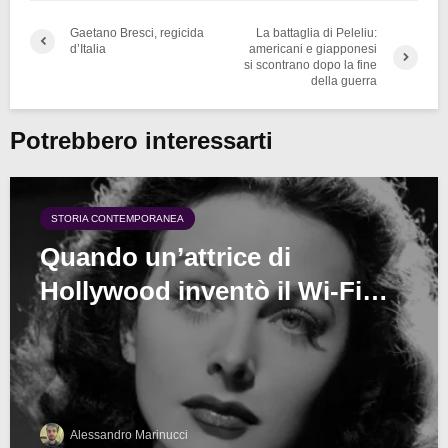
Gaetano Bresci, regicida
La battaglia di Peleliu:
d’Italia
americani e giapponesi
si scontrano dopo la fine
della guerra
Potrebbero interessarti
STORIA CONTEMPORANEA
Quando un’attrice di
Hollywood inventò il Wi-Fi…
Alessandro Marinucci